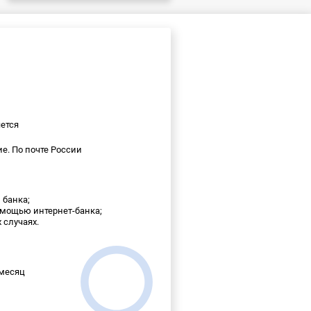
ется
е. По почте России
и банка;
помощью интернет-банка;
 случаях.
 месяц