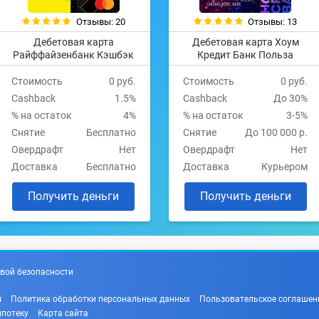
Отзывы: 20
Отзывы: 13
Дебетовая карта
Дебетовая карта Хоум
Райффайзенбанк Кэшбэк
Кредит Банк Польза
Стоимость
0 руб.
Стоимость
0 руб.
Cashback
1.5%
Cashback
До 30%
% на остаток
4%
% на остаток
3-5%
Снятие
Бесплатно
Снятие
До 100 000 р.
Овердрафт
Нет
Овердрафт
Нет
Доставка
Бесплатно
Доставка
Курьером
Получить деньги
Получить деньги
вой безопасности
ы
Политика обработки персональных данных
Пользовательское соглашен
ипотеку
Карта сайта