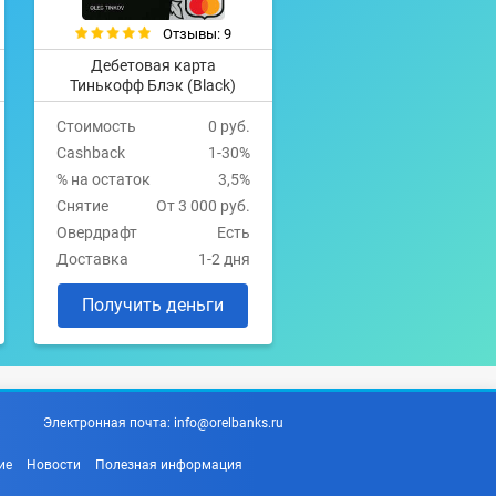
Отзывы: 9
Дебетовая карта
Тинькофф Блэк (Black)
Стоимость
0 руб.
Cashback
1-30%
% на остаток
3,5%
Снятие
От 3 000 руб.
Овердрафт
Есть
Доставка
1-2 дня
Получить деньги
Электронная почта:
info@orelbanks.ru
ие
Новости
Полезная информация