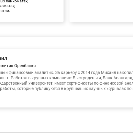
нных банкоматах;
нкоматах;
нятие.
аил
алитик Орелбанкс
ый финансовый аналитик. За карьеру с 2014 года Михаил накопи
опыт. Работал в крупных компаниях: Быстроденьги, Банк Авангард
ударственный Университет, имеет сертификаты по финансовой ана
работы, которые публикуются в крупнейших научных журналах по