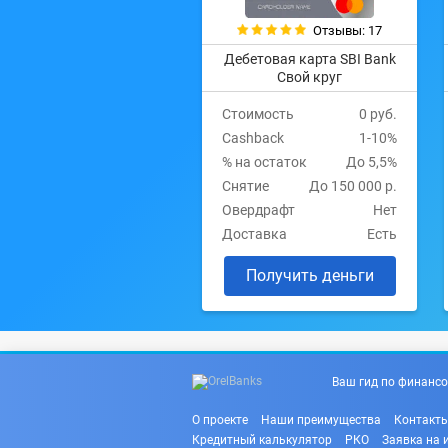
Отзывы: 17
Дебетовая карта SBI Bank
Свой круг
Стоимость
0 руб.
Cashback
1-10%
% на остаток
До 5,5%
Снятие
До 150 000 р.
Овердрафт
Нет
Доставка
Есть
Получить деньги
Ваш гид по финансо
О проекте
Наши преимущества
Контакт
Кредитный калькулятор
РКО
Заявка на 