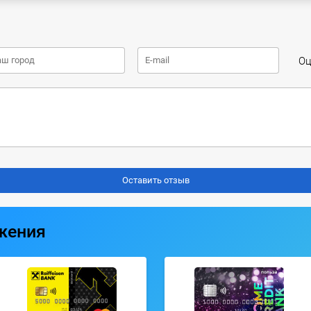
Оц
жения