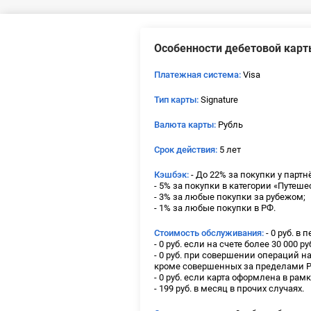
Особенности дебетовой карт
Платежная система:
Visa
Тип карты:
Signature
Валюта карты:
Рубль
Срок действия:
5 лет
Кэшбэк:
- До 22% за покупки у партн
- 5% за покупки в категории «Путеше
- 3% за любые покупки за рубежом;
- 1% за любые покупки в РФ.
Стоимость обслуживания:
- 0 руб. в 
- 0 руб. если на счете более 30 000 р
- 0 руб. при совершении операций н
кроме совершенных за пределами РФ
- 0 руб. если карта оформлена в рам
- 199 руб. в месяц в прочих случаях.