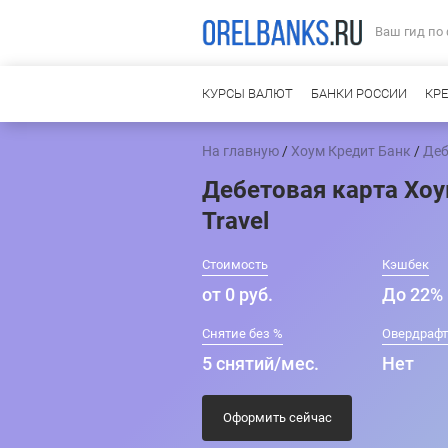
Ваш гид по
КУРСЫ ВАЛЮТ
БАНКИ РОССИИ
КР
На главную
/
Хоум Кредит Банк
/
Деб
Дебетовая карта Хоу
Travel
Стоимость
Кэшбек
от 0 руб.
До 22% 
Снятие без %
Овердраф
5 снятий/мес.
Нет
Оформить сейчас