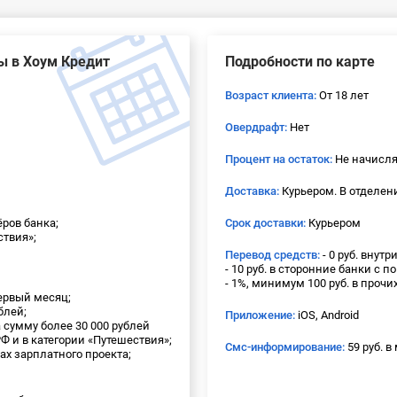
ы в Хоум Кредит
Подробности по карте
Возраст клиента:
От 18 лет
Овердрафт:
Нет
Процент на остаток:
Не начисля
Доставка:
Курьером. В отделени
ёров банка;
Срок доставки:
Курьером
ствия»;
Перевод средств:
- 0 руб. внутр
- 10 руб. в сторонние банки с 
- 1%, минимум 100 руб. в прочих
первый месяц;
ублей;
Приложение:
iOS, Android
а сумму более 30 000 рублей
 и в категории «Путешествия»;
Смс-информирование:
59 руб. в
ках зарплатного проекта;