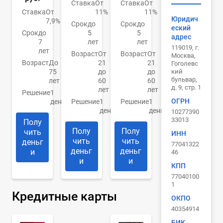
Ставка
От
Ставка
От
Ставка
От
11%
11%
Юридич
7,9%
Срок
до
Срок
до
еский
Срок
до
5
5
адрес
7
лет
лет
119019, г.
лет
Возраст
От
Возраст
От
Москва,
Возраст
До
21
21
Гоголевс
кий
75
до
до
бульвар,
лет
60
60
д. 9, стр. 1
лет
лет
Решение
1
ОГРН
день
Решение
1
Решение
1
день
день
10277390
33013
Полу
Полу
Полу
чить
ИНН
чить
чить
деньг
77041322
деньг
деньг
и
46
и
и
КПП
77040100
1
Кредитные карты
ОКПО
40354914
БИК