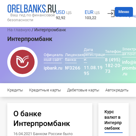
Вход
Меню
USD
EUR
ЦБ
ЦБ
Ваш гид по финансовой
Регистрац
92,92
103,22
безопасности
На главную
/ Интерпромбанк
Интерпромбанк
Электр
Дата
Телефон:
ая почт
регистраци
Официаль
Лицензия
и:
8 (495)
ный сайт:
банка:
info@i
182-20-
11.08.19
ipbank.ru
№3266
promb
73
95
.ru
Кредиты
Кредитные карты
Дебетовые карты
Автокредиты
О банке
Курс
валют в
Интерпромбанк
Интерпр
омбанк
16.04.2021 Банком России было