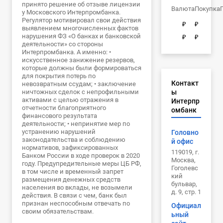
принято решение об отзыве лицензии
Валюта
Покупка
у Московского Интерпромбанка.
Регулятор мотивировал свои действия
₽
₽
выявлением многочисленных фактов
нарушения ФЗ «О банках и банковской
₽
₽
деятельности» со стороны
Интерпромбанка. А именно: •
искусственное занижение резервов,
которые должны были формироваться
для покрытия потерь по
Контакт
невозвратным ссудам; • заключение
ничтожных сделок с непрофильными
ы
активами с целью отражения в
Интерпр
отчетности благоприятного
омбанк
финансового результата
деятельности; • непринятие мер по
устранению нарушений
Головно
законодательства и соблюдению
й офис
нормативов, зафиксированных
119019, г.
Банком России в ходе проверок в 2020
Москва,
году. Предупредительные меры ЦБ РФ,
Гоголевс
в том числе и временный запрет
кий
размещения денежных средств
бульвар,
населения во вклады, не возымели
д. 9, стр. 1
действия. В связи с чем, банк был
признан неспособным отвечать по
Официал
своим обязательствам.
ьный