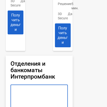
3D
Да
Решение
5
Secure
мин.
3D
Да
Полу
Secure
чить
деньг
Полу
и
чить
деньг
и
Отделения и
банкоматы
Интерпромбанк