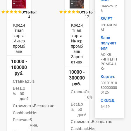
04452512
6
Отзывы:
Отзывы:
4
17
SWIFT
IPBARUM
Креди
Креди
M
тная
тная
карта
карта
Банк
Интер
Интер
получат
промб
промб
еля
анк
анк
АО КБ
Зарпл
«ИНТЕРП
10000 -
атная
РОМБАН
100000
К»
10000 -
руб.
Кор/сч.
300000
Ставка
25%
30101810
руб.
80000000
Без
До
Ставка
От
0126
%
50
18%
дней
ОКВЭД
Без
До
Стоимость
Бесплатно
64.19
%
50
Cashback
Нет
дней
Решение
5
Стоимость
Бесплатно
мин.
Cashback
Нет