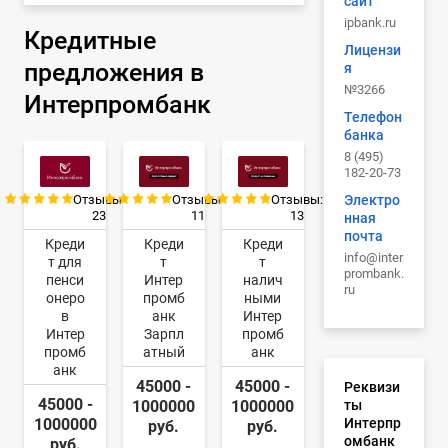
сайт
ipbank.ru
Кредитные
Лицензи
предложения в
я
№3266
Интерпромбанк
Телефон
банка
8 (495)
182-20-73
Электро
Отзывы:
Отзывы:
Отзывы:
23
11
13
нная
почта
Креди
Креди
Креди
info@inter
т для
т
т
prombank.
пенси
Интер
налич
ru
онеро
промб
ными
в
анк
Интер
Интер
Зарпл
промб
промб
атный
анк
анк
45000 -
45000 -
Реквизи
45000 -
ты
1000000
1000000
Интерпр
1000000
руб.
руб.
омбанк
руб.