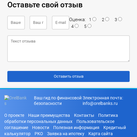
Оставьте свой отзыв
Оценка:
1
2
3
4
5
Ваш гид по финансовой
Электронная почта:
безопасности
info@orelbanks.ru
О проекте
Наши преимущества
Контакты
Политика
обработки персональных данных
Пользовательское
соглашение
Новости
Полезная информация
Кредитный
калькулятор
РКО
Заявка на ипотеку
Карта сайта