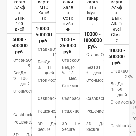
карта
карта
очки
карта
карта
Альф
МТС
Халв
ВТБ
Альф
а-
Кэшб
а
Муль
а-
Банк
эк
Совк
тикар
Банк
100
омба
та
AlfaTr
10000 -
дней
нк
avel
10000 -
500000
Classi
5000 -
1000 -
1000000
c
руб.
500000
350000
руб.
Ставка
От
10000 -
руб.
руб.
11,9%
Ставка
От
500000
Ставка
От
Ставка
0%
16%
Без
До
руб.
9.9%
%
111
Без
До
Без
101
Ставка
От
Без
До
дней
%
18
%
день
23%
%
100
мес.
Стоимость
От
Стоимость
От
дней
Без
До
0
Стоимость
0
0
%
60
Стоимость
От
руб.
руб.
руб.
дней
590
Cashback
1-
Cashback
До
Cashback
До
р./
Стоимость
О
25%
6%
4%
год
9
Решение
2
Решение
5
Решение
1
р.
Cashback
Нет
мин.
мин.
день
г
Решение
2
3D
Да
3D
Нет
3D
Да
Cashback
2-
мин.
Secure
Secure
Secure
8%
3D
Да