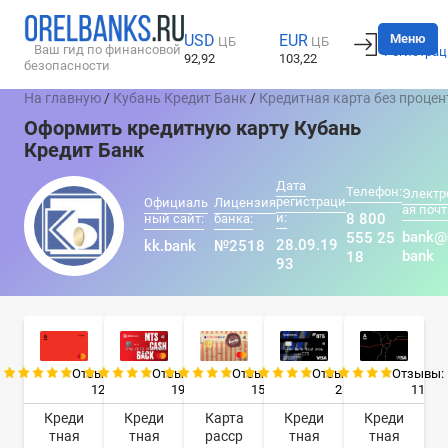
Вход
Меню
USD
EUR
ЦБ
ЦБ
Ваш гид по финансовой
Регистрац
92,92
103,22
безопасности
На главную
/
Кубань Кредит Банк
/
Кредитная карта без процен
Оформить кредитную карту Кубань
Кредит Банк
Дата
Телефон:
Электр
регистраци
Официаль
Лицензия
ая почт
и:
8 800
ный сайт:
банка:
bank@
555 25
28.09.19
kk.bank
№2518
bank
18
93
Отзывы:
Отзывы:
Отзывы:
Отзывы:
Отзывы:
12
19
15
2
11
Креди
Креди
Карта
Креди
Креди
тная
тная
расср
тная
тная