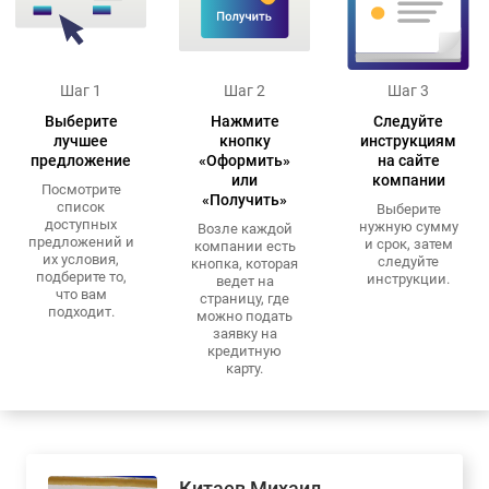
Шаг 1
Шаг 2
Шаг 3
Выберите
Нажмите
Следуйте
лучшее
кнопку
инструкциям
предложение
«Оформить»
на сайте
или
компании
Посмотрите
«Получить»
список
Выберите
доступных
нужную сумму
Возле каждой
предложений и
и срок, затем
компании есть
их условия,
следуйте
кнопка, которая
подберите то,
инструкции.
ведет на
что вам
страницу, где
подходит.
можно подать
заявку на
кредитную
карту.
Китаев Михаил