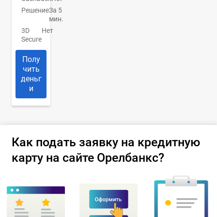
Решение
За 5
мин.
3D
Нет
Secure
Полу
чить
деньг
и
Как подать заявку на кредитную
карту на сайте Орелбанкс?