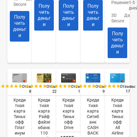
Решение
1-5
Secure
Полу
Полу
Полу
дне
чить
чить
чить
3D
Да
Полу
деньг
деньг
деньг
Secure
чить
и
и
и
деньг
Полу
и
чить
деньг
и
Отзывы:
Отзывы:
Отзывы:
Отзывы:
Отзывы:
8
22
9
17
1
Креди
Креди
Креди
Креди
Креди
тная
тная
тная
тная
тная
карта
карта
карта
карта
карта
Тиньк
Райф
Ситиб
Тиньк
Тиньк
офф
файзе
анк
офф
офф
Плат
нбанк
CASH
All
Drive
инум
110
BACK
Airline