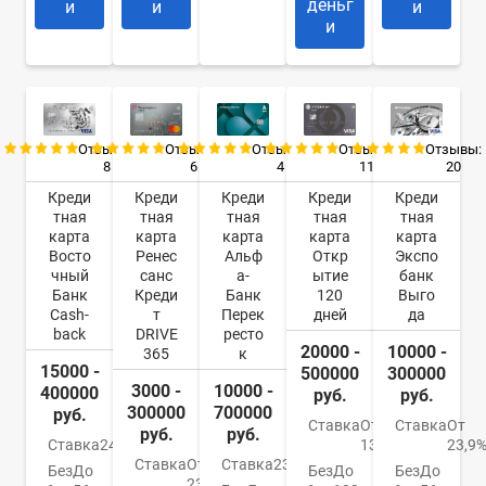
деньг
и
и
и
и
Отзывы:
Отзывы:
Отзывы:
Отзывы:
Отзывы:
8
6
4
11
20
Креди
Креди
Креди
Креди
Креди
тная
тная
тная
тная
тная
карта
карта
карта
карта
карта
Восто
Ренес
Альф
Откр
Экспо
чный
санс
а-
ытие
банк
Банк
Креди
Банк
120
Выго
Cash-
т
Перек
дней
да
back
DRIVE
ресто
20000 -
10000 -
365
к
15000 -
500000
300000
3000 -
10000 -
400000
руб.
руб.
300000
700000
руб.
Ставка
От
Ставка
От
руб.
руб.
Ставка
24%
13,9%
23,9
Ставка
От
Ставка
23.99%
Без
До
Без
До
Без
До
23.9%