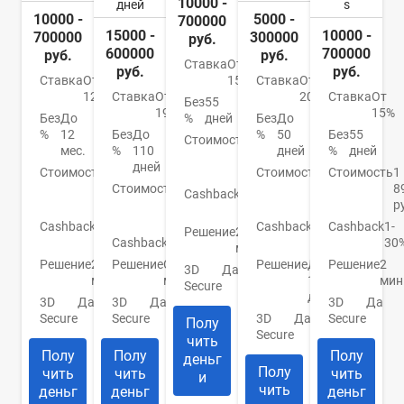
10000 -
дней
s
10000 -
5000 -
700000
15000 -
10000 -
700000
300000
руб.
600000
700000
руб.
руб.
Ставка
От
руб.
руб.
Ставка
От
Ставка
От
15%
12%
Ставка
От
20.9%
Ставка
От
Без
55
19%
15%
Без
До
Без
До
%
дней
%
12
Без
До
%
50
Без
55
Стоимость
990
мес.
%
110
дней
%
дней
руб./
дней
Стоимость
0
Стоимость
До
Стоимость
1
год
руб./
Стоимость
От
950
8
Cashback
1-
год
0
руб.
р
30%
руб.
Cashback
До
Cashback
До
Cashback
1-
Решение
2
30%
Cashback
Нет
10%
30
мин.
Решение
2
Решение
От 2
Решение
До
Решение
2
3D
Да
мин.
мин.
1
мин
Secure
дня
3D
Да
3D
Да
3D
Да
Secure
Secure
3D
Да
Secure
Полу
Secure
чить
Полу
Полу
Полу
деньг
Полу
чить
чить
чить
и
чить
деньг
деньг
деньг