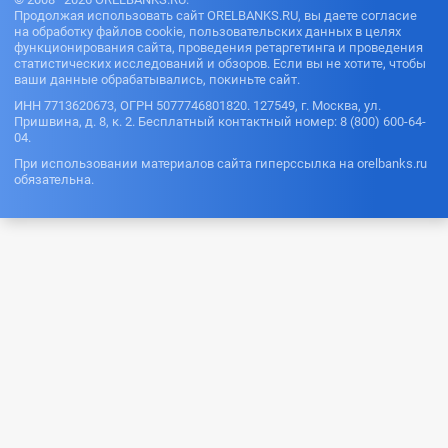
Продолжая использовать сайт ORELBANKS.RU, вы даете согласие
на обработку файлов cookie, пользовательских данных в целях
функционирования сайта, проведения ретаргетинга и проведения
статистических исследований и обзоров. Если вы не хотите, чтобы
ваши данные обрабатывались, покиньте сайт.
ИНН 7713620673, ОГРН 5077746801820. 127549, г. Москва, ул.
Пришвина, д. 8, к. 2. Бесплатный контактный номер: 8 (800) 600-64-
04.
При использовании материалов сайта гиперссылка на orelbanks.ru
обязательна.