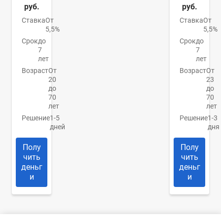
руб.
руб.
Ставка
От
Ставка
От
5,5%
5,5%
Срок
до
Срок
до
7
7
лет
лет
Возраст
От
Возраст
От
20
23
до
до
70
70
лет
лет
Решение
1-5
Решение
1-3
дней
дня
Полу
Полу
чить
чить
деньг
деньг
и
и