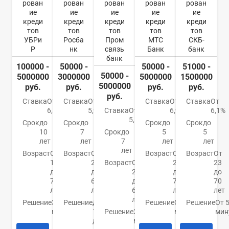
рован
рован
рован
рован
рован
ие
ие
ие
ие
ие
креди
креди
креди
креди
креди
тов
тов
тов
тов
тов
УБРи
Росба
Пром
МТС
СКБ-
Р
нк
связь
Банк
банк
банк
100000 -
50000 -
50000 -
51000 -
50000 -
5000000
3000000
5000000
1500000
5000000
руб.
руб.
руб.
руб.
руб.
Ставка
От
Ставка
От
Ставка
От
Ставка
От
6,3%
5,9%
Ставка
От
6,9%
6,1%
5,5%
Срок
до
Срок
до
Срок
до
Срок
до
10
7
Срок
до
5
5
лет
лет
7
лет
лет
лет
Возраст
От
Возраст
От
Возраст
От
Возраст
От
19
22
Возраст
От
20
23
до
до
23
до
до
75
65
до
70
70
лет
лет
65
лет
лет
лет
Решение
За 15
Решение
До
Решение
От 15
Решение
От 
минут
1
Решение
За 5
минут
мин
дня
минут