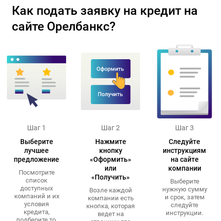
Как подать заявку на кредит на
сайте Орелбанкс?
Шаг 1
Шаг 2
Шаг 3
Выберите
Нажмите
Следуйте
лучшее
кнопку
инструкциям
предложение
«Оформить»
на сайте
или
компании
Посмотрите
«Получить»
список
Выберите
доступных
нужную сумму
Возле каждой
компаний и их
и срок, затем
компании есть
условия
следуйте
кнопка, которая
кредита,
инструкции.
ведет на
подберите то,