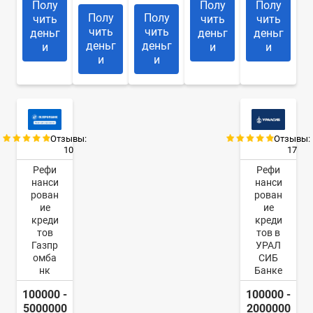
Полу
Полу
Полу
Полу
Полу
чить
чить
чить
чить
чить
деньг
деньг
деньг
деньг
деньг
и
и
и
и
и
Отзывы:
Отзывы:
10
17
Рефи
Рефи
нанси
нанси
рован
рован
ие
ие
креди
креди
тов
тов в
Газпр
УРАЛ
омба
СИБ
нк
Банке
100000 -
100000 -
5000000
2000000