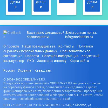
деньг
деньг
деньг
и
и
и
Ваш гид по финансовой
Электронная почта:
безопасности
info@orelbanks.ru
О проекте
Наши преимущества
Контакты
Политика
обработки персональных данных
Пользовательское
соглашение
Новости
Полезная информация
Кредитный
калькулятор
РКО
Заявка на ипотеку
Карта сайта
Россия
Украина
Казахстан
© 2008–2026 ORELBANKS.RU.
Продолжая использовать сайт ORELBANKS.RU, вы даете согласие
на обработку файлов cookie, пользовательских данных в целях
функционирования сайта, проведения ретаргетинга и проведения
статистических исследований и обзоров. Если вы не хотите, чтобы
ваши данные обрабатывались, покиньте сайт.
ИНН 7713620673, ОГРН 5077746801820. 127549, г. Москва, ул.