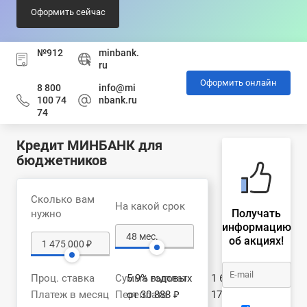
Оформить сейчас
№912
minbank.
ru
Оформить онлайн
8 800
info@mi
100 74
nbank.ru
74
Кредит МИНБАНК для
бюджетников
Сколько вам
На какой срок
Получать
нужно
информацию
об акциях!
Проц. ставка
Сумма выплат
5.9% годовых
1 652 676 ₽
Платеж в месяц
Переплата
от 30 888 ₽
177 676 ₽