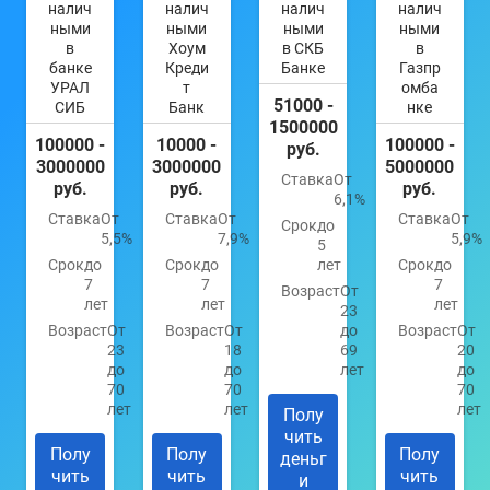
налич
налич
налич
налич
ными
ными
ными
ными
в
Хоум
в СКБ
в
банке
Креди
Банке
Газпр
УРАЛ
т
омба
51000 -
СИБ
Банк
нке
1500000
100000 -
10000 -
100000 -
руб.
3000000
3000000
5000000
Ставка
От
руб.
руб.
руб.
6,1%
Ставка
От
Ставка
От
Ставка
От
Срок
до
5,5%
7,9%
5,9%
5
Срок
до
Срок
до
лет
Срок
до
7
7
7
Возраст
От
лет
лет
лет
23
Возраст
От
Возраст
От
до
Возраст
От
23
18
69
20
до
до
лет
до
70
70
70
лет
лет
лет
Полу
чить
Полу
Полу
Полу
деньг
чить
чить
чить
и