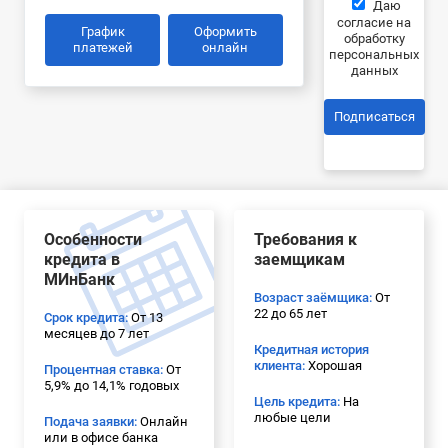
Даю
согласие на
График
Оформить
обработку
платежей
онлайн
персональных
данных
Подписаться
Особенности
Требования к
кредита в
заемщикам
МИнБанк
Возраст заёмщика:
От
22 до 65 лет
Срок кредита:
От 13
месяцев до 7 лет
Кредитная история
клиента:
Хорошая
Процентная ставка:
От
5,9% до 14,1% годовых
Цель кредита:
На
любые цели
Подача заявки:
Онлайн
или в офисе банка