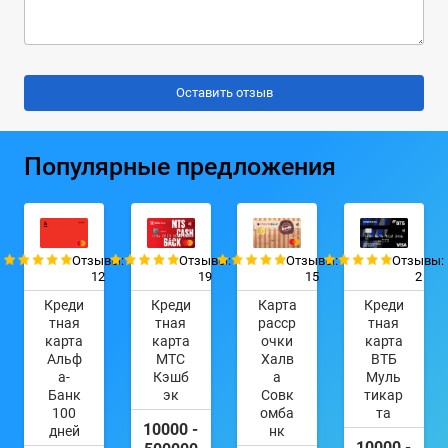
Популярные предложения
Отзывы:
Отзывы:
Отзывы:
Отзывы:
12
19
15
2
Креди
Креди
Карта
Креди
тная
тная
расср
тная
карта
карта
очки
карта
Альф
МТС
Халв
ВТБ
а-
Кэшб
а
Муль
Банк
эк
Совк
тикар
100
омба
та
10000 -
дней
нк
10000 -