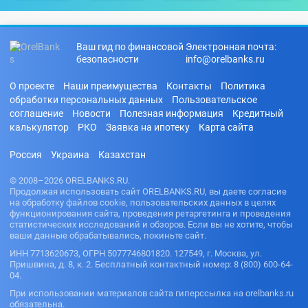
Ваш гид по финансовой
Электронная почта:
безопасности
info@orelbanks.ru
О проекте
Наши преимущества
Контакты
Политика
обработки персональных данных
Пользовательское
соглашение
Новости
Полезная информация
Кредитный
калькулятор
РКО
Заявка на ипотеку
Карта сайта
Россия
Украина
Казахстан
© 2008–2026 ORELBANKS.RU.
Продолжая использовать сайт ORELBANKS.RU, вы даете согласие
на обработку файлов cookie, пользовательских данных в целях
функционирования сайта, проведения ретаргетинга и проведения
статистических исследований и обзоров. Если вы не хотите, чтобы
ваши данные обрабатывались, покиньте сайт.
ИНН 7713620673, ОГРН 5077746801820. 127549, г. Москва, ул.
Пришвина, д. 8, к. 2. Бесплатный контактный номер: 8 (800) 600-64-
04.
При использовании материалов сайта гиперссылка на orelbanks.ru
обязательна.