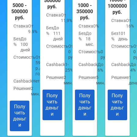
500000
5000 -
1000 -
1000000
руб.
500000
350000
руб.
Ставка
От
руб.
руб.
11,9%
Ставка
От
Ставка
От
Ставка
0%
16%
Без
До
9.9%
%
111
Без
До
Без
101
Без
До
дней
%
18
%
день
%
100
мес.
Стоимость
От
Стоимость
О
дней
0
Стоимость
0
0
Стоимость
От
руб.
руб.
р
590
Cashback
1-
Cashback
До
Cashback
До
р./
25%
6%
4%
год
Решение
2
Решение
5
Решение
1
Cashback
Нет
мин.
мин.
ден
Решение
2
мин.
Полу
Полу
Полу
чить
чить
чить
Полу
деньг
деньг
деньг
чить
и
и
и
деньг
и