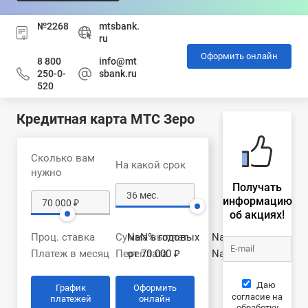
№2268
mtsbank.
ru
Оформить онлайн
8 800
info@mt
250-0-
sbank.ru
520
Кредитная карта МТС Зеро
Сколько вам
На какой срок
нужно
Получать
информацию
об акциях!
Проц. ставка
Сумма выплат
NaN% годовых
NaN ₽
Платеж в месяц
Переплата
от 70 000 ₽
NaN ₽
Даю
График
Оформить
согласие на
платежей
онлайн
обработку