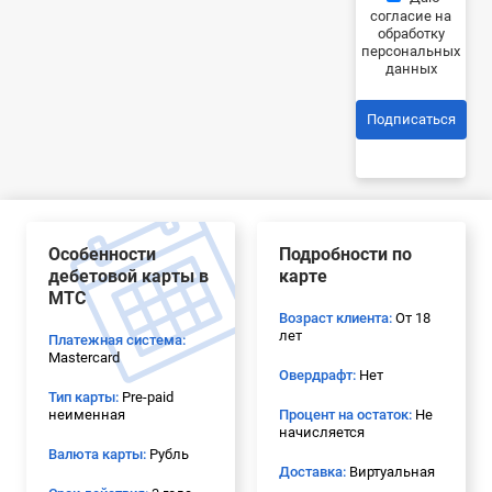
согласие на
обработку
персональных
данных
Подписаться
Особенности
Подробности по
дебетовой карты в
карте
МТС
Возраст клиента:
От 18
лет
Платежная система:
Mastercard
Овердрафт:
Нет
Тип карты:
Pre-paid
неименная
Процент на остаток:
Не
начисляется
Валюта карты:
Рубль
Доставка:
Виртуальная