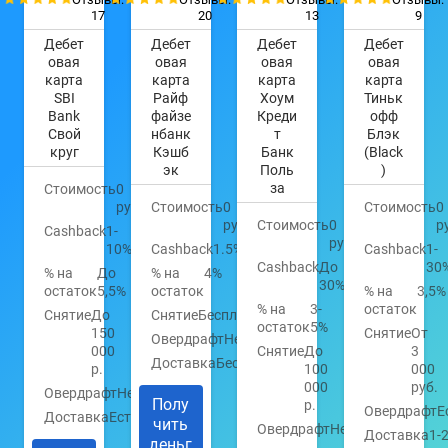
17
20
13
9
Дебет
Дебет
Дебет
Дебет
овая
овая
овая
овая
карта
карта
карта
карта
SBI
Райф
Хоум
Тиньк
Bank
файзе
Креди
офф
Свой
нбанк
т
Блэк
круг
Кэшб
Банк
(Black
эк
Поль
)
за
Стоимость
0
руб.
Стоимость
0
Стоимость
0
руб.
Стоимость
0
р
Cashback
1-
руб.
10%
Cashback
1.5%
Cashback
1-
Cashback
До
30
% на
До
% на
4%
30%
остаток
5,5%
остаток
% на
3,5%
% на
3-
остаток
Снятие
До
Снятие
Бесплатно
остаток
5%
150
Снятие
От
Овердрафт
Нет
000
Снятие
До
3
Доставка
Бесплатно
р.
100
000
000
руб.
Овердрафт
Нет
Полу
р.
Овердрафт
Е
Доставка
Есть
чить
Овердрафт
Нет
Доставка
1-
деньг