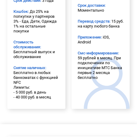
Срок действия:
3 года
Срок доставки:
Моментально
Кэшбэк:
До 25% на
попкупки у партнеров
3% - Еда, Дети, Одежда
Перевод средств:
15 руб.
1% на остальные
на карту любого банка
покупки
Приложение:
iOS,
Стоимость
Android
обслуживания:
Бесплатный выпуск и
Смс-информирование:
обслуживание
59 рублей в месяц. При
подключении по
Снятие наличных:
инициативе МТС Банка
Бесплатно в любых
первые 2 месяца
банкоматах с функцией
бесплатно
NFC
Лимиты:
- 5 000 руб. в день
- 40 000 руб. в месяц