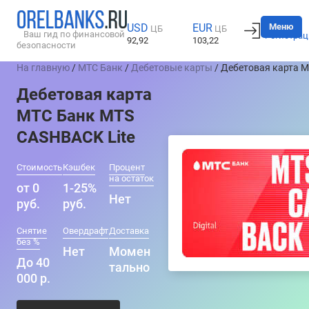
Вход
Меню
USD
EUR
ЦБ
ЦБ
Ваш гид по финансовой
Регистрац
92,92
103,22
безопасности
На главную
/
МТС Банк
/
Дебетовые карты
/ Дебетовая карта 
Дебетовая карта
МТС Банк MTS
CASHBACK Lite
Стоимость
Кэшбек
Процент
на остаток
от 0
1-25%
Нет
руб.
руб.
Снятие
Овердрафт
Доставка
без %
Нет
Момен
До 40
тально
000 р.