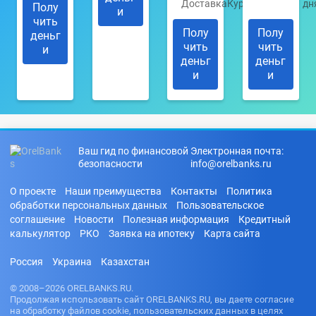
Доставка
Курьером
дн
Полу
и
чить
Полу
Полу
деньг
чить
чить
и
деньг
деньг
и
и
Ваш гид по финансовой
Электронная почта:
безопасности
info@orelbanks.ru
О проекте
Наши преимущества
Контакты
Политика
обработки персональных данных
Пользовательское
соглашение
Новости
Полезная информация
Кредитный
калькулятор
РКО
Заявка на ипотеку
Карта сайта
Россия
Украина
Казахстан
© 2008–2026 ORELBANKS.RU.
Продолжая использовать сайт ORELBANKS.RU, вы даете согласие
на обработку файлов cookie, пользовательских данных в целях