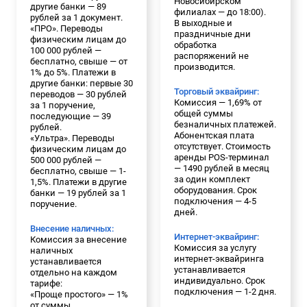
Новосибирском
другие банки — 89
филиалах — до 18:00).
рублей за 1 документ.
В выходные и
«ПРО». Переводы
праздничные дни
физическим лицам до
обработка
100 000 рублей —
распоряжений не
бесплатно, свыше — от
производится.
1% до 5%. Платежи в
другие банки: первые 30
Торговый эквайринг:
переводов — 30 рублей
Комиссия — 1,69% от
за 1 поручение,
общей суммы
последующие — 39
безналичных платежей.
рублей.
Абонентская плата
«Ультра». Переводы
отсутствует. Стоимость
физическим лицам до
аренды POS-терминал
500 000 рублей —
— 1490 рублей в месяц
бесплатно, свыше — 1-
за один комплект
1,5%. Платежи в другие
оборудования. Срок
банки — 19 рублей за 1
подключения — 4-5
поручение.
дней.
Внесение наличных:
Интернет-эквайринг:
Комиссия за внесение
Комиссия за услугу
наличных
интернет-эквайринга
устанавливается
устанавливается
отдельно на каждом
индивидуально. Срок
тарифе:
подключения — 1-2 дня.
«Проще простого» — 1%
от суммы.