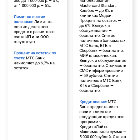
000 до 1 000 000 р. – 3%,
использования.
от 1 000 000 р. – 5%.
Mastercard Standart.
Кэшбэк — до 8% в
клиниках Медси.
Лимит на снятие
Процент на остаток —
наличных:
Лимит на
до 6%. Выпуск и
снятие денежных
обслуживание —
средств с расчетного
бесплатно. Снятие
счета ИП или ООО
наличных в банкоматах
отсутствует.
МТС Банк, ВТБ и
Сбербанк — бесплатно.
Процент на остаток по
МИР классическая.
счету:
МТС Банк
Выпуск и обслуживание
начисляет до 6,7% на
— бесплатно. Стоимость
остаток.
СМС-информирование
— 59 рублей. Снятие
наличных в МТС Банк,
ВТБ и Сбербанк —
бесплатно.
Кредитование:
МТС
Банк предоставляет
своим клиентам
следующие кредитные
программы:
Кредит «Лайт».
Максимальная сумма —
5 000 000 рублей. Ставка