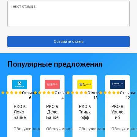
Популярные предложения
Отзывы:
Отзывы:
Отзывы:
Отзывы:
6
4
18
12
РКО в
РКО в
РКО в
РКО в
Локо-
Дело
Тиньк
Уралс
Банке
Банке
офф
иб
Обслуживание
0
Обслуживание
0
Обслуживание
490
Обслуживан
руб.
руб.
руб.