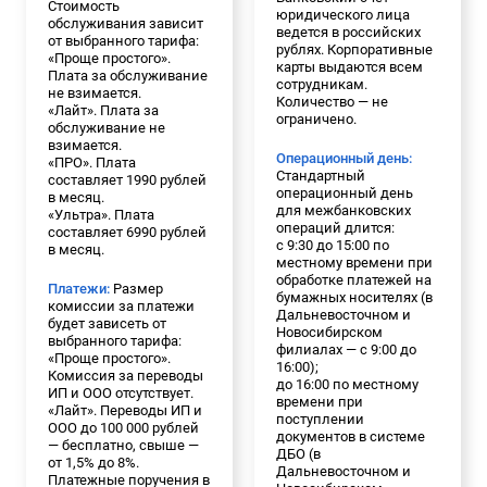
Стоимость
юридического лица
обслуживания зависит
ведется в российских
от выбранного тарифа:
рублях. Корпоративные
«Проще простого».
карты выдаются всем
Плата за обслуживание
сотрудникам.
не взимается.
Количество — не
«Лайт». Плата за
ограничено.
обслуживание не
взимается.
Операционный день:
«ПРО». Плата
Стандартный
составляет 1990 рублей
операционный день
в месяц.
для межбанковских
«Ультра». Плата
операций длится:
составляет 6990 рублей
с 9:30 до 15:00 по
в месяц.
местному времени при
обработке платежей на
Платежи:
Размер
бумажных носителях (в
комиссии за платежи
Дальневосточном и
будет зависеть от
Новосибирском
выбранного тарифа:
филиалах — с 9:00 до
«Проще простого».
16:00);
Комиссия за переводы
до 16:00 по местному
ИП и ООО отсутствует.
времени при
«Лайт». Переводы ИП и
поступлении
ООО до 100 000 рублей
документов в системе
— бесплатно, свыше —
ДБО (в
от 1,5% до 8%.
Дальневосточном и
Платежные поручения в