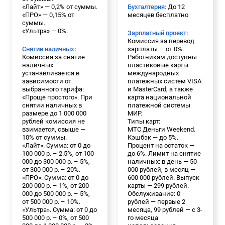
«Лайт» — 0,2% от суммы.
Бухгалтерия:
До 12
«ПРО» — 0,15% от
месяцев бесплатно
суммы.
«Ультра» — 0%.
Зарплатный проект:
Комиссия за перевод
Снятие наличных:
зарплаты — от 0%.
Комиссия за снятие
Работникам доступны
наличных
пластиковые карты
устанавливается в
международных
зависимости от
платежных систем VISA
выбранного тарифа:
и MasterCard, а также
«Проще простого». При
карта национальной
снятии наличных в
платежной системы
размере до 1 000 000
МИР.
рублей комиссия не
Типы карт:
взимается, свыше —
МТС Деньги Weekend.
10% от суммы.
Кэшбэк — до 5%.
«Лайт». Сумма: от 0 до
Процент на остаток —
100 000 р. – 2.5%, от 100
до 6%. Лимит на снятие
000 до 300 000 р. – 5%,
наличных: в день — 50
от 300 000 р. – 20%.
000 рублей, в месяц —
«ПРО». Сумма: от 0 до
600 000 рублей. Выпуск
200 000 р. – 1%, от 200
карты — 299 рублей.
000 до 500 000 р. – 5%,
Обслуживание: 0
от 500 000 р. – 10%.
рублей — первые 2
«Ультра». Сумма: от 0 до
месяца, 99 рублей — с 3-
500 000 р. – 0%, от 500
го месяца