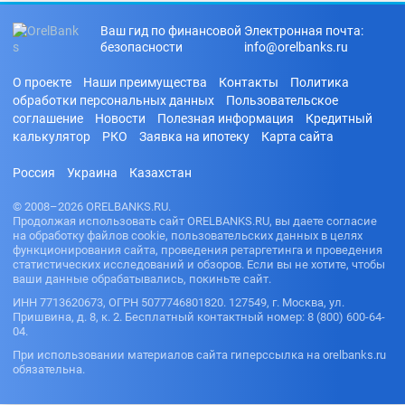
Ваш гид по финансовой
Электронная почта:
безопасности
info@orelbanks.ru
О проекте
Наши преимущества
Контакты
Политика
обработки персональных данных
Пользовательское
соглашение
Новости
Полезная информация
Кредитный
калькулятор
РКО
Заявка на ипотеку
Карта сайта
Россия
Украина
Казахстан
© 2008–2026 ORELBANKS.RU.
Продолжая использовать сайт ORELBANKS.RU, вы даете согласие
на обработку файлов cookie, пользовательских данных в целях
функционирования сайта, проведения ретаргетинга и проведения
статистических исследований и обзоров. Если вы не хотите, чтобы
ваши данные обрабатывались, покиньте сайт.
ИНН 7713620673, ОГРН 5077746801820. 127549, г. Москва, ул.
Пришвина, д. 8, к. 2. Бесплатный контактный номер: 8 (800) 600-64-
04.
При использовании материалов сайта гиперссылка на orelbanks.ru
обязательна.