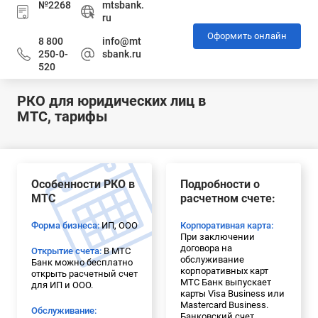
№2268
mtsbank.
ru
Оформить онлайн
8 800
info@mt
250-0-
sbank.ru
520
РКО для юридических лиц в
МТС, тарифы
Особенности РКО в
Подробности о
МТС
расчетном счете:
Форма бизнеса:
ИП, ООО
Корпоративная карта:
При заключении
договора на
Открытие счета:
В МТС
обслуживание
Банк можно бесплатно
корпоративных карт
открыть расчетный счет
МТС Банк выпускает
для ИП и ООО.
карты Visa Business или
Mastercard Business.
Обслуживание:
Банковский счет