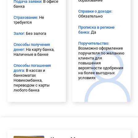
образование
Подача заявки:
В офисе
банка
Справки о доходе:
Обязательно
Страхование:
Не
требуется
Прописка в регионе
банка:
Да
Залог:
Без залога
Поручительство:
Способы получения
Возможно оформление
денег:
На карту банка,
поручителя по желанию
Наличные в банке
клиента для
повышения
Способы погашения
вероятности одобрения
долга:
В кассах и
на более выгодных
банкоматах
условиях
Новикомбанка,
переводом с карты
любого банка