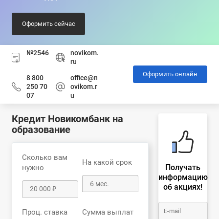
Оформить сейчас
№2546
novikom.
ru
Оформить онлайн
8 800
office@n
250 70
ovikom.r
07
u
Кредит Новикомбанк на
образование
Сколько вам
На какой срок
Получать
нужно
информацию
об акциях!
Проц. ставка
Сумма выплат