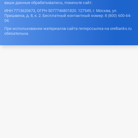
ваши данные обрабатывались, покиньте сайт.
ИНН 7713620673, ОГРН 5077746801820. 127549, г. Москва, ул.
Пришвина, д. 8, к. 2. Бесплатный контактный номер: 8 (800) 600-64-
04.
При использовании материалов сайта гиперссылка на orelbanks.ru
обязательна.