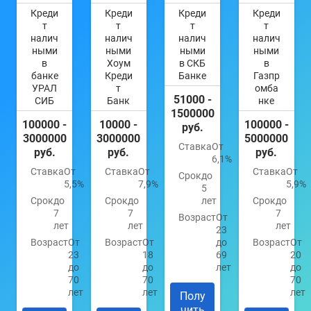
Креди
Креди
Креди
Креди
т
т
т
т
налич
налич
налич
налич
ными
ными
ными
ными
в
Хоум
в СКБ
в
банке
Креди
Банке
Газпр
УРАЛ
т
омба
51000 -
СИБ
Банк
нке
1500000
100000 -
10000 -
100000 -
руб.
3000000
3000000
5000000
Ставка
От
руб.
руб.
руб.
6,1%
Ставка
От
Ставка
От
Ставка
От
Срок
до
5,5%
7,9%
5,9%
5
Срок
до
Срок
до
лет
Срок
до
7
7
7
Возраст
От
лет
лет
лет
23
Возраст
От
Возраст
От
до
Возраст
От
23
18
69
20
до
до
лет
до
70
70
70
лет
лет
лет
Полу
чить