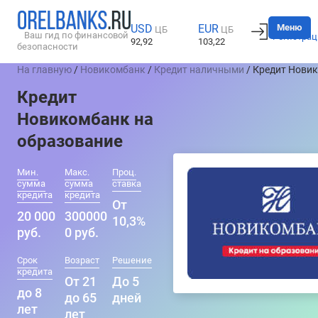
Вход
Меню
USD
EUR
ЦБ
ЦБ
Ваш гид по финансовой
Регистрац
92,92
103,22
безопасности
На главную
/
Новикомбанк
/
Кредит наличными
/ Кредит Нови
Кредит
Новикомбанк на
образование
Мин.
Макс.
Проц.
сумма
сумма
ставка
кредита
кредита
От
20 000
300000
10,3%
руб.
0 руб.
Срок
Возраст
Решение
кредита
От 21
До 5
до 8
до 65
дней
лет
лет