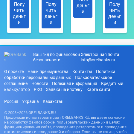
Полу
Полу
Полу
деньг
чить
чить
чить
и
деньг
деньг
деньг
и
и
и
Ваш гид по финансовой
Электронная почта:
безопасности
info@orelbanks.ru
О проекте
Наши преимущества
Контакты
Политика
обработки персональных данных
Пользовательское
соглашение
Новости
Полезная информация
Кредитный
калькулятор
РКО
Заявка на ипотеку
Карта сайта
Россия
Украина
Казахстан
© 2008–2026 ORELBANKS.RU.
Продолжая использовать сайт ORELBANKS.RU, вы даете согласие
на обработку файлов cookie, пользовательских данных в целях
функционирования сайта, проведения ретаргетинга и проведения
статистических исследований и обзоров. Если вы не хотите, чтобы