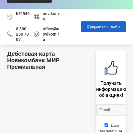
№2546
novikom.
ru
Оформить онлайн
8 800
office@n
250 70
ovikom.r
07
u
Дебетовая карта
Новикомбанк МИР
Премиальная
Получать
информацию
об акциях!
Даю
согласие на