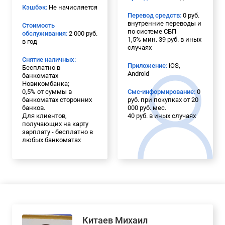
Кэшбэк:
Не начисляется
Перевод средств:
0 руб.
внутренние переводы и
Стоимость
по системе СБП
обслуживания:
2 000 руб.
1,5% мин. 39 руб. в иных
в год
случаях
Снятие наличных:
Приложение:
iOS,
Бесплатно в
Android
банкоматах
Новикомбанка;
0,5% от суммы в
Смс-информирование:
0
банкоматах сторонних
руб. при покупках от 20
банков.
000 руб. мес.
Для клиентов,
40 руб. в иных случаях
получающих на карту
зарплату - бесплатно в
любых банкоматах
Китаев Михаил