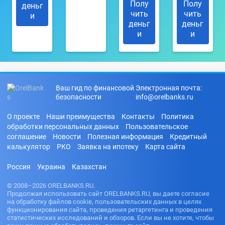
Полу
Полу
деньг
чить
чить
и
деньг
деньг
и
и
Ваш гид по финансовой
Электронная почта:
безопасности
info@orelbanks.ru
О проекте
Наши преимущества
Контакты
Политика
обработки персональных данных
Пользовательское
соглашение
Новости
Полезная информация
Кредитный
калькулятор
РКО
Заявка на ипотеку
Карта сайта
Россия
Украина
Казахстан
© 2008–2026 ORELBANKS.RU.
Продолжая использовать сайт ORELBANKS.RU, вы даете согласие
на обработку файлов cookie, пользовательских данных в целях
функционирования сайта, проведения ретаргетинга и проведения
статистических исследований и обзоров. Если вы не хотите, чтобы