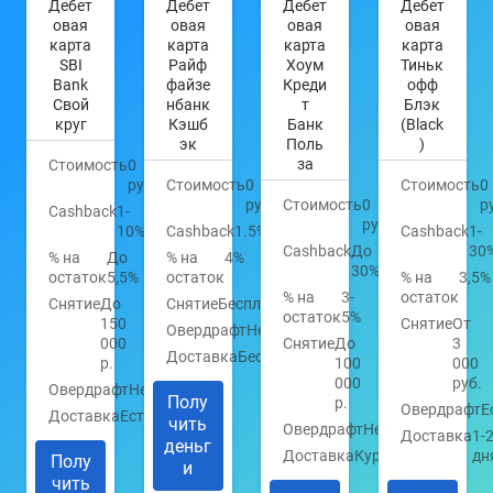
Дебет
Дебет
Дебет
Дебет
овая
овая
овая
овая
карта
карта
карта
карта
SBI
Райф
Хоум
Тиньк
Bank
файзе
Креди
офф
Свой
нбанк
т
Блэк
круг
Кэшб
Банк
(Black
эк
Поль
)
за
Стоимость
0
руб.
Стоимость
0
Стоимость
0
руб.
Стоимость
0
р
Cashback
1-
руб.
10%
Cashback
1.5%
Cashback
1-
Cashback
До
30
% на
До
% на
4%
30%
остаток
5,5%
остаток
% на
3,5%
% на
3-
остаток
Снятие
До
Снятие
Бесплатно
остаток
5%
150
Снятие
От
Овердрафт
Нет
000
Снятие
До
3
Доставка
Бесплатно
р.
100
000
000
руб.
Овердрафт
Нет
Полу
р.
Овердрафт
Е
Доставка
Есть
чить
Овердрафт
Нет
Доставка
1-
деньг
Доставка
Курьером
дн
Полу
и
чить