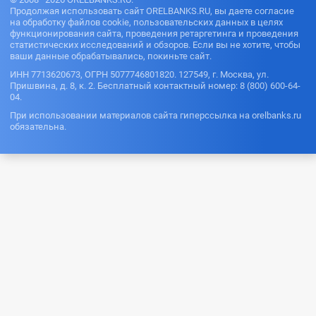
Продолжая использовать сайт ORELBANKS.RU, вы даете согласие
на обработку файлов cookie, пользовательских данных в целях
функционирования сайта, проведения ретаргетинга и проведения
статистических исследований и обзоров. Если вы не хотите, чтобы
ваши данные обрабатывались, покиньте сайт.
ИНН 7713620673, ОГРН 5077746801820. 127549, г. Москва, ул.
Пришвина, д. 8, к. 2. Бесплатный контактный номер: 8 (800) 600-64-
04.
При использовании материалов сайта гиперссылка на orelbanks.ru
обязательна.