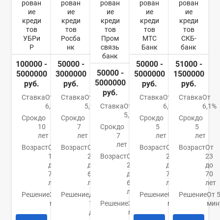
рован
рован
рован
рован
рован
ие
ие
ие
ие
ие
креди
креди
креди
креди
креди
тов
тов
тов
тов
тов
УБРи
Росба
Пром
МТС
СКБ-
Р
нк
связь
Банк
банк
банк
100000 -
50000 -
50000 -
51000 -
50000 -
5000000
3000000
5000000
1500000
5000000
руб.
руб.
руб.
руб.
руб.
Ставка
От
Ставка
От
Ставка
От
Ставка
От
6,3%
5,9%
Ставка
От
6,9%
6,1%
5,5%
Срок
до
Срок
до
Срок
до
Срок
до
10
7
Срок
до
5
5
лет
лет
7
лет
лет
лет
Возраст
От
Возраст
От
Возраст
От
Возраст
От
19
22
Возраст
От
20
23
до
до
23
до
до
75
65
до
70
70
лет
лет
65
лет
лет
лет
Решение
За 15
Решение
До
Решение
От 15
Решение
От 
минут
1
Решение
За 5
минут
мин
дня
минут