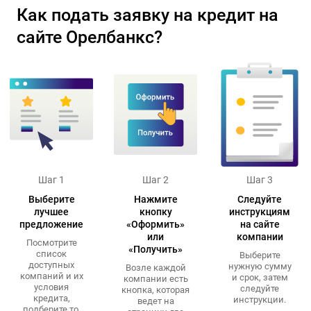
Как подать заявку на кредит на
сайте Орелбанкс?
Шаг 1
Шаг 2
Шаг 3
Выберите
Нажмите
Следуйте
лучшее
кнопку
инструкциям
предложение
«Оформить»
на сайте
или
компании
Посмотрите
«Получить»
список
Выберите
доступных
нужную сумму
Возле каждой
компаний и их
и срок, затем
компании есть
условия
следуйте
кнопка, которая
кредита,
инструкции.
ведет на
подберите то,