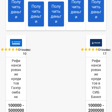
Полу
Полу
Полу
Полу
Полу
чить
чить
чить
чить
чить
деньг
деньг
деньг
деньг
деньг
и
и
и
и
и
Отзывы:
Отзывы:
10
17
Рефи
Рефи
нанси
нанси
рован
рован
ие
ие
креди
креди
тов
тов в
Газпр
УРАЛ
омба
СИБ
нк
Банке
100000 -
100000 -
5000000
2000000