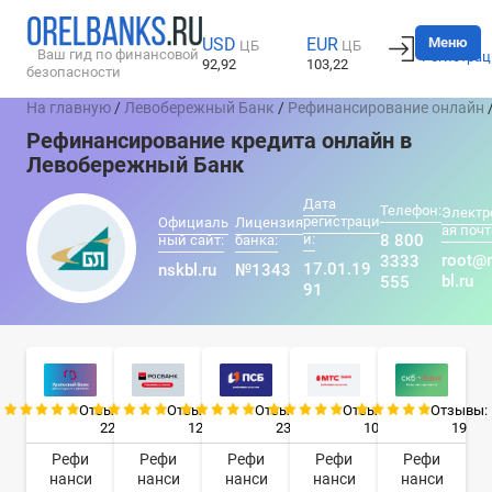
Вход
Меню
USD
EUR
ЦБ
ЦБ
Ваш гид по финансовой
Регистрац
92,92
103,22
безопасности
На главную
/
Левобережный Банк
/
Рефинансирование онлайн
Рефинансирование кредита онлайн в
Левобережный Банк
Дата
Телефон:
Электр
регистраци
Официаль
Лицензия
ая почт
и:
8 800
ный сайт:
банка:
root@
3333
17.01.19
nskbl.ru
№1343
bl.ru
555
91
Отзывы:
Отзывы:
Отзывы:
Отзывы:
Отзывы:
22
12
23
10
19
Рефи
Рефи
Рефи
Рефи
Рефи
нанси
нанси
нанси
нанси
нанси