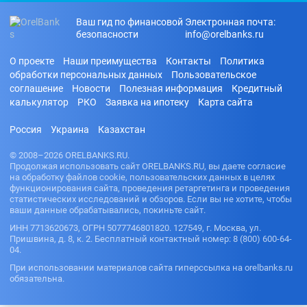
Ваш гид по финансовой
Электронная почта:
безопасности
info@orelbanks.ru
О проекте
Наши преимущества
Контакты
Политика
обработки персональных данных
Пользовательское
соглашение
Новости
Полезная информация
Кредитный
калькулятор
РКО
Заявка на ипотеку
Карта сайта
Россия
Украина
Казахстан
© 2008–2026 ORELBANKS.RU.
Продолжая использовать сайт ORELBANKS.RU, вы даете согласие
на обработку файлов cookie, пользовательских данных в целях
функционирования сайта, проведения ретаргетинга и проведения
статистических исследований и обзоров. Если вы не хотите, чтобы
ваши данные обрабатывались, покиньте сайт.
ИНН 7713620673, ОГРН 5077746801820. 127549, г. Москва, ул.
Пришвина, д. 8, к. 2. Бесплатный контактный номер: 8 (800) 600-64-
04.
При использовании материалов сайта гиперссылка на orelbanks.ru
обязательна.