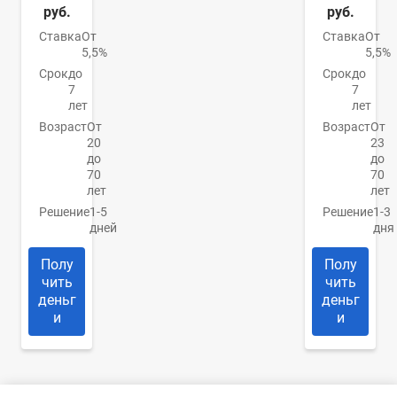
руб.
руб.
Ставка
От
Ставка
От
5,5%
5,5%
Срок
до
Срок
до
7
7
лет
лет
Возраст
От
Возраст
От
20
23
до
до
70
70
лет
лет
Решение
1-5
Решение
1-3
дней
дня
Полу
Полу
чить
чить
деньг
деньг
и
и