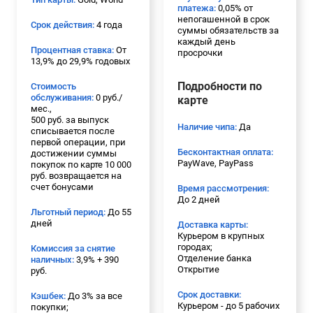
платежа:
0,05% от
непогашенной в срок
Срок действия:
4 года
суммы обязательств за
каждый день
Процентная ставка:
От
просрочки
13,9% до 29,9% годовых
Подробности по
Стоимость
обслуживания:
0 руб./
карте
мес.,
500 руб. за выпуск
Наличие чипа:
Да
списывается после
первой операции, при
Бесконтактная оплата:
достижении суммы
PayWave, PayPass
покупок по карте 10 000
руб. возвращается на
счет бонусами
Время рассмотрения:
До 2 дней
Льготный период:
До 55
дней
Доставка карты:
Курьером в крупных
городах;
Комиссия за снятие
Отделение банка
наличных:
3,9% + 390
Открытие
руб.
Срок доставки:
Кэшбек:
До 3% за все
Курьером - до 5 рабочих
покупки;