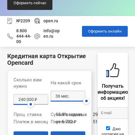
Оформить сейчас
№2209
open.ru
8 800
info@op
Оформить онлайн
444-44-
en.ru
00
Кредитная карта Открытие
Opencard
Сколько вам
На какой срок
Получать
нужно
информацию
об акциях!
Проц. ставка
Сумма выплат
13.9% годовых
291 428 ₽
Платеж в месяц
Переплата
от 6 732 ₽
51 428 ₽
Даю
согласие на