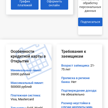
График
Оформить
обработку
платежей
онлайн
персональных
данных
Подписаться
Особенности
Требования к
кредитной карты в
заемщикам
Открытие
Возраст заёмщика:
21-
75 лет
Минимальный лимит:
20000 рублей
Прописка в регионе
банка:
Нет
Максимальный лимит:
500000 рублей
Подтверждение дохода:
Не обязательно
Платежная система:
Visa, Mastercard
Размер неустойки в
случае неуплаты мин.
Тип карты:
Gold, World