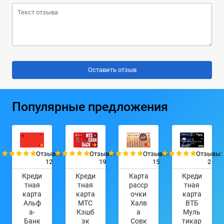
Популярные предложения
Отзывы:
Отзывы:
Отзывы:
Отзывы:
12
19
15
2
Креди
Креди
Карта
Креди
тная
тная
расср
тная
карта
карта
очки
карта
Альф
МТС
Халв
ВТБ
а-
Кэшб
а
Муль
Банк
эк
Совк
тикар