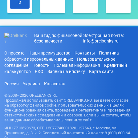
и
Ваш гид по финансовой
Электронная почта:
безопасности
info@orelbanks.ru
О проекте
Наши преимущества
Контакты
Политика
обработки персональных данных
Пользовательское
соглашение
Новости
Полезная информация
Кредитный
калькулятор
РКО
Заявка на ипотеку
Карта сайта
Россия
Украина
Казахстан
© 2008–2026 ORELBANKS.RU.
Продолжая использовать сайт ORELBANKS.RU, вы даете согласие
на обработку файлов cookie, пользовательских данных в целях
функционирования сайта, проведения ретаргетинга и проведения
статистических исследований и обзоров. Если вы не хотите, чтобы
ваши данные обрабатывались, покиньте сайт.
ИНН 7713620673, ОГРН 5077746801820. 127549, г. Москва, ул.
Пришвина, д. 8, к. 2. Бесплатный контактный номер: 8 (800) 600-64-
04.