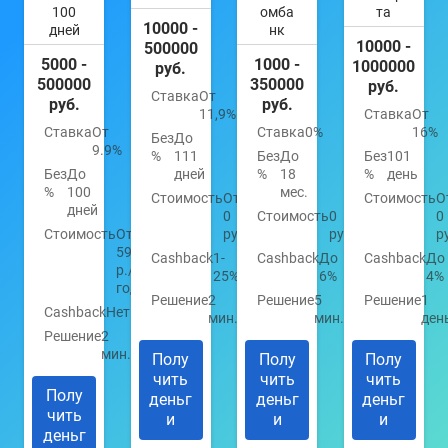
100
омба
та
10000 -
дней
нк
10000 -
500000
5000 -
1000 -
1000000
руб.
500000
350000
руб.
Ставка
От
руб.
руб.
11,9%
Ставка
От
Ставка
От
Ставка
0%
16%
Без
До
9.9%
%
111
Без
До
Без
101
Без
До
дней
%
18
%
день
%
100
мес.
Стоимость
От
Стоимость
О
дней
0
Стоимость
0
0
Стоимость
От
руб.
руб.
р
590
Cashback
1-
Cashback
До
Cashback
До
р./
25%
6%
4%
год
Решение
2
Решение
5
Решение
1
Cashback
Нет
мин.
мин.
ден
Решение
2
мин.
Полу
Полу
Полу
чить
чить
чить
Полу
деньг
деньг
деньг
чить
и
и
и
деньг