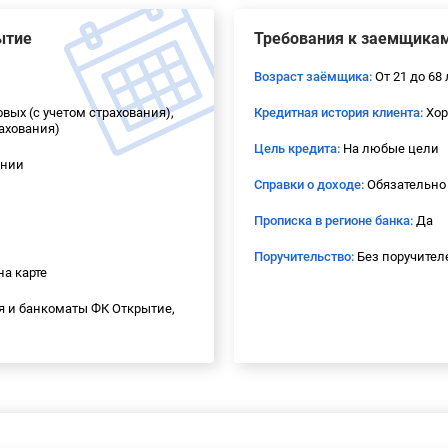
ытие
Требования к заемщика
Возраст заёмщика:
От 21 до 68 
овых (с учетом страхования),
Кредитная история клиента:
Хор
рахования)
Цель кредита:
На любые цели
ении
Справки о доходе:
Обязательно
Прописка в регионе банка:
Да
Поручительство:
Без поручител
а карте
 и банкоматы ФК Открытие,