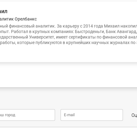
аил
алитик Орелбанкс
ый финансовый аналитик. За карьеру с 2014 года Михаил накопи
опыт. Работал в крупных компаниях: Быстроденьги, Банк Авангард
ударственный Университет, имеет сертификаты по финансовой ана
работы, которые публикуются в крупнейших научных журналах по
Оц