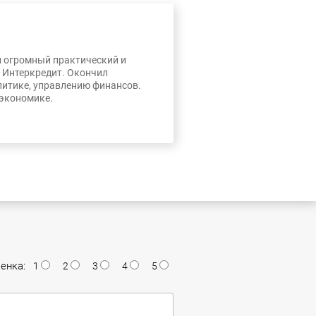
л огромный практический и
, Интеркредит. Окончил
литике, управлению финансов.
 экономике.
енка:
1
2
3
4
5