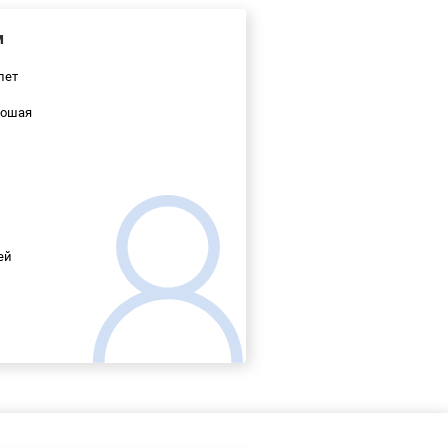
м
лет
ошая
ей