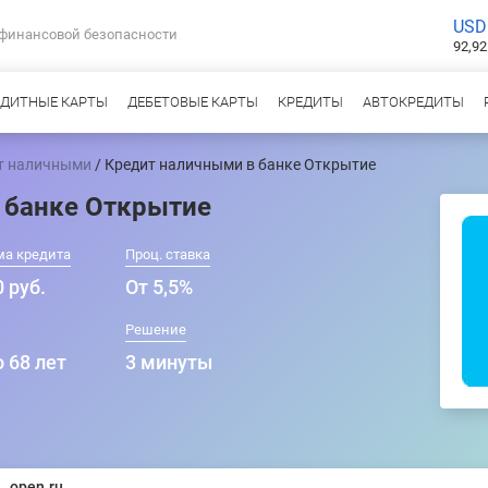
USD
 финансовой безопасности
92,92
ЕДИТНЫЕ КАРТЫ
ДЕБЕТОВЫЕ КАРТЫ
КРЕДИТЫ
АВТОКРЕДИТЫ
т наличными
/ Кредит наличными в банке Открытие
 банке Открытие
ма кредита
Проц. ставка
 руб.
От 5,5%
Решение
о 68 лет
3 минуты
open.ru