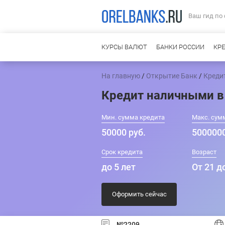
Ваш гид по
КУРСЫ ВАЛЮТ
БАНКИ РОССИИ
КР
На главную
/
Открытие Банк
/
Креди
Кредит наличными в
Мин. сумма кредита
Макс. сум
50000 руб.
5000000
Срок кредита
Возраст
до 5 лет
От 21 д
Оформить сейчас
№2209