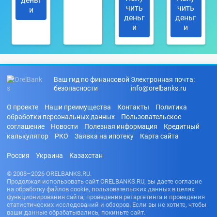
деньг
чить
чить
и
деньг
деньг
и
и
Ваш гид по финансовой
Электронная почта:
безопасности
info@orelbanks.ru
О проекте
Наши преимущества
Контакты
Политика
обработки персональных данных
Пользовательское
соглашение
Новости
Полезная информация
Кредитный
калькулятор
РКО
Заявка на ипотеку
Карта сайта
Россия
Украина
Казахстан
© 2008–2026 ORELBANKS.RU.
Продолжая использовать сайт ORELBANKS.RU, вы даете согласие
на обработку файлов cookie, пользовательских данных в целях
функционирования сайта, проведения ретаргетинга и проведения
статистических исследований и обзоров. Если вы не хотите, чтобы
ваши данные обрабатывались, покиньте сайт.