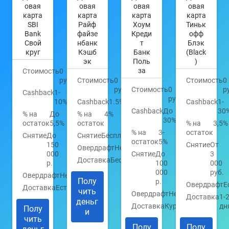
овая
овая
овая
овая
карта
карта
карта
карта
SBI
Райф
Хоум
Тиньк
Bank
файзе
Креди
офф
Свой
нбанк
т
Блэк
круг
Кэшб
Банк
(Black
эк
Поль
)
за
Стоимость
0
руб.
Стоимость
0
Стоимость
0
руб.
Стоимость
0
р
Cashback
1-
руб.
10%
Cashback
1.5%
Cashback
1-
Cashback
До
30
% на
До
% на
4%
30%
остаток
5,5%
остаток
% на
3,5%
% на
3-
остаток
Снятие
До
Снятие
Бесплатно
остаток
5%
150
Снятие
От
Овердрафт
Нет
000
Снятие
До
3
Доставка
Бесплатно
р.
100
000
000
руб.
Овердрафт
Нет
Полу
р.
Овердрафт
Е
Доставка
Есть
чить
Овердрафт
Нет
Доставка
1-
деньг
Доставка
Курьером
дн
Полу
и
чить
Полу
Полу