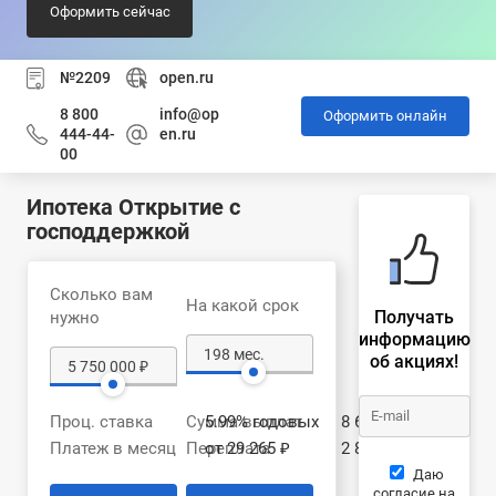
Оформить сейчас
№2209
open.ru
8 800
info@op
Оформить онлайн
444-44-
en.ru
00
Ипотека Открытие с
господдержкой
Сколько вам
На какой срок
Получать
нужно
информацию
об акциях!
Проц. ставка
Сумма выплат
5.99% годовых
8 605 896 ₽
Платеж в месяц
Переплата
от 29 265 ₽
2 855 896 ₽
Даю
согласие на