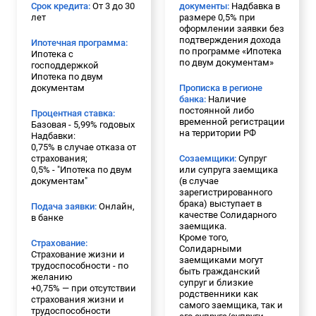
Срок кредита:
От 3 до 30
документы:
Надбавка в
лет
размере 0,5% при
оформлении заявки без
подтверждения дохода
Ипотечная программа:
по программе «Ипотека
Ипотека с
по двум документам»
господдержкой
Ипотека по двум
документам
Прописка в регионе
банка:
Наличие
постоянной либо
Процентная ставка:
временной регистрации
Базовая - 5,99% годовых
на территории РФ
Надбавки:
0,75% в случае отказа от
страхования;
Созаемщики:
Супруг
0,5% - "Ипотека по двум
или супруга заемщика
документам"
(в случае
зарегистрированного
брака) выступает в
Подача заявки:
Онлайн,
качестве Солидарного
в банке
заемщика.
Кроме того,
Страхование:
Солидарными
Страхование жизни и
заемщиками могут
трудоспособности - по
быть гражданский
желанию
супруг и близкие
+0,75% — при отсутствии
родственники как
страхования жизни и
самого заемщика, так и
трудоспособности