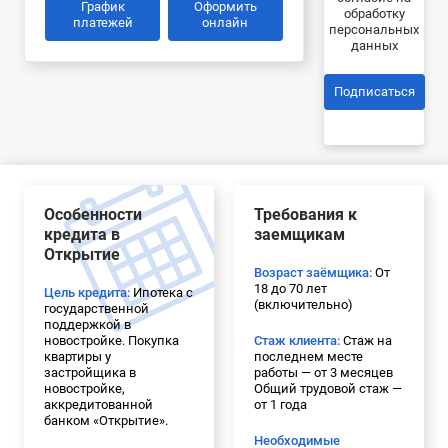
График
Оформить
обработку
платежей
онлайн
персональных
данных
Подписаться
Особенности
Требования к
кредита в
заемщикам
Открытие
Возраст заёмщика:
От
18 до 70 лет
Цель кредита:
Ипотека с
(включительно)
государственной
поддержкой в
новостройке. Покупка
Стаж клиента:
Стаж на
квартиры у
последнем месте
застройщика в
работы — от 3 месяцев
новостройке,
Общий трудовой стаж —
аккредитованной
от 1 года
банком «Открытие».
Необходимые