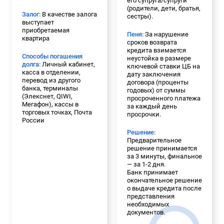
его супруга/супруги
(родители, дети, братья,
Залог:
В качестве залога
сестры).
выступает
приобретаемая
Пеня:
За нарушение
квартира
сроков возврата
кредита взимается
Способы погашения
неустойка в размере
долга:
Личный кабинет,
ключевой ставки ЦБ на
касса в отделении,
дату заключения
перевод из другого
договора (проценты
банка, терминалы
годовых) от суммы
(Элекснет, QIWI,
просроченного платежа
Мегафон), кассы в
за каждый день
торговых точках, Почта
просрочки.
России
Решение:
Предварительное
решение принимается
за 3 минуты, финальное
— за 1-2 дня.
Банк принимает
окончательное решение
о выдаче кредита после
представления
необходимых
документов.