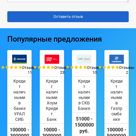
Популярные предложения
Отзывы:
Отзывы:
Отзывы:
Отзывы:
11
23
10
2
Креди
Креди
Креди
Креди
т
т
т
т
налич
налич
налич
налич
ными
ными
ными
ными
в
Хоум
в СКБ
в
банке
Креди
Банке
Газпр
УРАЛ
т
омба
51000 -
СИБ
Банк
нке
1500000
100000 -
10000 -
100000 -
руб.
3000000
3000000
5000000