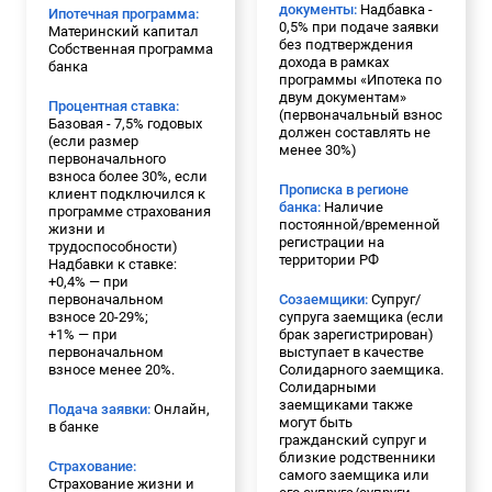
документы:
Надбавка -
Ипотечная программа:
0,5% при подаче заявки
Материнский капитал
без подтверждения
Собственная программа
дохода в рамках
банка
программы «Ипотека по
двум документам»
Процентная ставка:
(первоначальный взнос
Базовая - 7,5% годовых
должен составлять не
(если размер
менее 30%)
первоначального
взноса более 30%, если
Прописка в регионе
клиент подключился к
банка:
Наличие
программе страхования
постоянной/временной
жизни и
регистрации на
трудоспособности)
территории РФ
Надбавки к ставке:
+0,4% — при
первоначальном
Созаемщики:
Супруг/
взносе 20-29%;
супруга заемщика (если
+1% — при
брак зарегистрирован)
первоначальном
выступает в качестве
взносе менее 20%.
Солидарного заемщика.
Солидарными
заемщиками также
Подача заявки:
Онлайн,
могут быть
в банке
гражданский супруг и
близкие родственники
Страхование:
самого заемщика или
Страхование жизни и