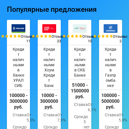
Популярные предложения
Отзывы:
Отзывы:
Отзывы:
Отзывы:
11
23
10
2
Креди
Креди
Креди
Креди
т
т
т
т
налич
налич
налич
налич
ными
ными
ными
ными
в
Хоум
в СКБ
в
банке
Креди
Банке
Газпр
УРАЛ
т
омба
51000 -
СИБ
Банк
нке
1500000
100000 -
10000 -
100000 -
руб.
3000000
3000000
5000000
Ставка
От
руб.
руб.
руб.
6,1%
Ставка
От
Ставка
От
Ставка
От
Срок
до
5,5%
7,9%
5,9%
5
Срок
до
Срок
до
лет
Срок
до