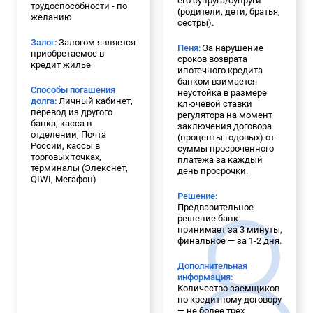
его супруга/супруги
трудоспособности - по
(родители, дети, братья,
желанию
сестры).
Залог:
Залогом является
Пеня:
За нарушение
приобретаемое в
сроков возврата
кредит жилье
ипотечного кредита
банком взимается
Способы погашения
неустойка в размере
долга:
Личный кабинет,
ключевой ставки
перевод из другого
регулятора на момент
банка, касса в
заключения договора
отделении, Почта
(проценты годовых) от
России, кассы в
суммы просроченного
торговых точках,
платежа за каждый
терминалы (Элекснет,
день просрочки.
QIWI, Мегафон)
Решение:
Предварительное
решение банк
принимает за 3 минуты,
финальное — за 1-2 дня.
Дополнительная
информация:
Количество заемщиков
по кредитному договору
— не более трех