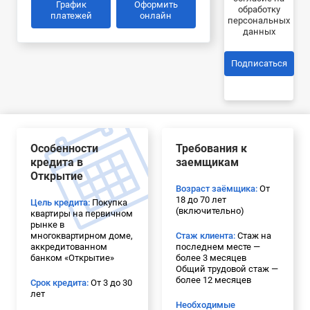
График
Оформить
обработку
платежей
онлайн
персональных
данных
Подписаться
Особенности
Требования к
кредита в
заемщикам
Открытие
Возраст заёмщика:
От
18 до 70 лет
Цель кредита:
Покупка
(включительно)
квартиры на первичном
рынке в
многоквартирном доме,
Стаж клиента:
Стаж на
аккредитованном
последнем месте —
банком «Открытие»
более 3 месяцев
Общий трудовой стаж —
более 12 месяцев
Срок кредита:
От 3 до 30
лет
Необходимые