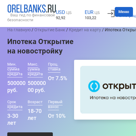
Вход
Меню
USD
EUR
ЦБ
ЦБ
Ваш гид по финансовой
Регистрац
92,92
103,22
безопасности
На главную
/
Открытие Банк
/
Кредит на карту
/ Ипотека Откры
Ипотека Открытие
на новостройку
Мин.
Макс.
Проц.
сумма
сумма
ставка
кредита
кредита
От 7.5%
500000
500000
руб.
00 руб.
Срок
Возраст
Первый
кредита
взнос
18-70
3-30
От 10%
лет
лет