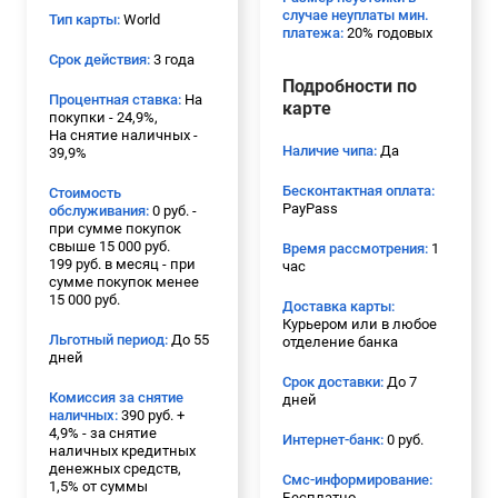
случае неуплаты мин.
Тип карты:
World
платежа:
20% годовых
Срок действия:
3 года
Подробности по
Процентная ставка:
На
карте
покупки - 24,9%,
На снятие наличных -
Наличие чипа:
Да
39,9%
Бесконтактная оплата:
Стоимость
PayPass
обслуживания:
0 руб. -
при сумме покупок
свыше 15 000 руб.
Время рассмотрения:
1
199 руб. в месяц - при
час
сумме покупок менее
15 000 руб.
Доставка карты:
Курьером или в любое
Льготный период:
До 55
отделение банка
дней
Срок доставки:
До 7
Комиссия за снятие
дней
наличных:
390 руб. +
4,9% - за снятие
Интернет-банк:
0 руб.
наличных кредитных
денежных средств,
Смс-информирование:
1,5% от суммы
Бесплатно