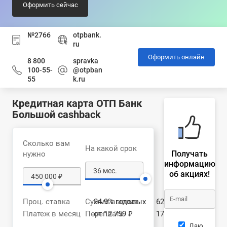
Оформить сейчас
№2766
otpbank.
ru
Оформить онлайн
8 800
spravka
100-55-
@otpban
55
k.ru
Кредитная карта ОТП Банк
Большой cashback
Сколько вам
На какой срок
Получать
нужно
информацию
об акциях!
Проц. ставка
Сумма выплат
24.9% годовых
622 745 ₽
Платеж в месяц
Переплата
от 12 759 ₽
172 745 ₽
Даю