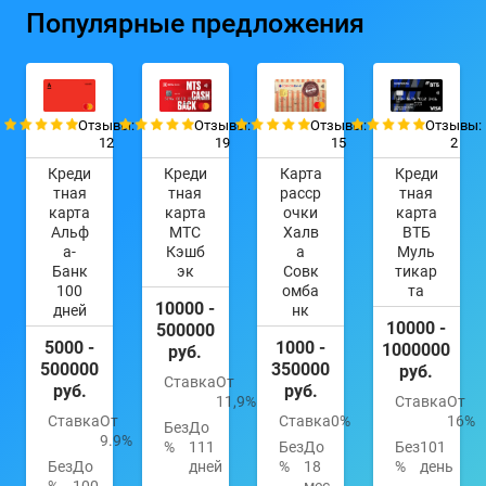
Популярные предложения
Отзывы:
Отзывы:
Отзывы:
Отзывы:
12
19
15
2
Креди
Креди
Карта
Креди
тная
тная
расср
тная
карта
карта
очки
карта
Альф
МТС
Халв
ВТБ
а-
Кэшб
а
Муль
Банк
эк
Совк
тикар
100
омба
та
10000 -
дней
нк
10000 -
500000
5000 -
1000 -
1000000
руб.
500000
350000
руб.
Ставка
От
руб.
руб.
11,9%
Ставка
От
Ставка
От
Ставка
0%
16%
Без
До
9.9%
%
111
Без
До
Без
101
Без
До
дней
%
18
%
день
%
100
мес.