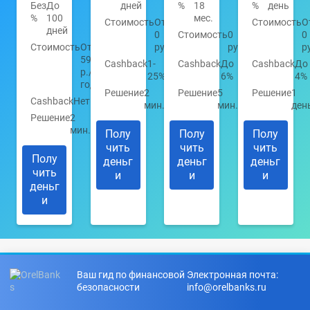
Без
До
дней
%
18
%
день
%
100
мес.
Стоимость
От
Стоимость
О
дней
0
Стоимость
0
0
Стоимость
От
руб.
руб.
р
590
Cashback
1-
Cashback
До
Cashback
До
р./
25%
6%
4%
год
Решение
2
Решение
5
Решение
1
Cashback
Нет
мин.
мин.
ден
Решение
2
мин.
Полу
Полу
Полу
чить
чить
чить
Полу
деньг
деньг
деньг
чить
и
и
и
деньг
и
Ваш гид по финансовой
Электронная почта:
безопасности
info@orelbanks.ru