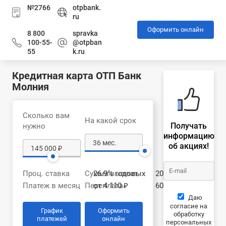
№2766
otpbank.
ru
Оформить онлайн
8 800
spravka
100-55-
@otpban
55
k.ru
Кредитная карта ОТП Банк
Молния
Сколько вам
На какой срок
Получать
нужно
информацию
об акциях!
Проц. ставка
Сумма выплат
26.9% годовых
205 129 ₽
Платеж в месяц
Переплата
от 4 110 ₽
60 129 ₽
Даю
согласие на
График
Оформить
обработку
платежей
онлайн
персональных