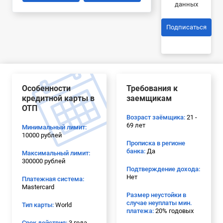
данных
Подписаться
Особенности
Требования к
кредитной карты в
заемщикам
ОТП
Возраст заёмщика:
21 -
69 лет
Минимальный лимит:
10000 рублей
Прописка в регионе
банка:
Да
Максимальный лимит:
300000 рублей
Подтверждение дохода:
Нет
Платежная система:
Mastercard
Размер неустойки в
случае неуплаты мин.
Тип карты:
World
платежа:
20% годовых
Срок действия:
3 года