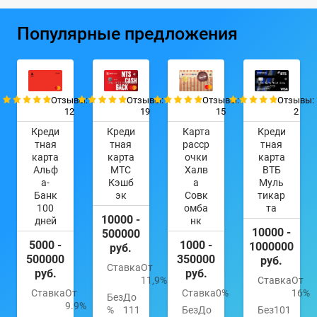
Популярные предложения
Отзывы:
Отзывы:
Отзывы:
Отзывы:
12
19
15
2
Креди
Креди
Карта
Креди
тная
тная
расср
тная
карта
карта
очки
карта
Альф
МТС
Халв
ВТБ
а-
Кэшб
а
Муль
Банк
эк
Совк
тикар
100
омба
та
10000 -
дней
нк
10000 -
500000
5000 -
1000 -
1000000
руб.
500000
350000
руб.
Ставка
От
руб.
руб.
11,9%
Ставка
От
Ставка
От
Ставка
0%
16%
Без
До
9.9%
%
111
Без
До
Без
101