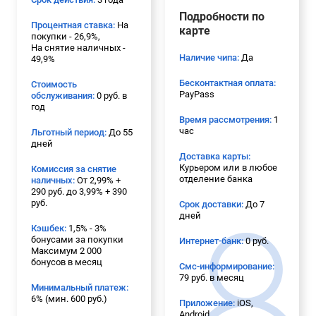
Подробности по
Процентная ставка:
На
карте
покупки - 26,9%,
На снятие наличных -
Наличие чипа:
Да
49,9%
Бесконтактная оплата:
Стоимость
PayPass
обслуживания:
0 руб. в
год
Время рассмотрения:
1
час
Льготный период:
До 55
дней
Доставка карты:
Курьером или в любое
Комиссия за снятие
отделение банка
наличных:
От 2,99% +
290 руб. до 3,99% + 390
руб.
Срок доставки:
До 7
дней
Кэшбек:
1,5% - 3%
бонусами за покупки
Интернет-банк:
0 руб.
Максимум 2 000
бонусов в месяц
Смс-информирование:
79 руб. в месяц
Минимальный платеж:
6% (мин. 600 руб.)
Приложение:
iOS,
Android