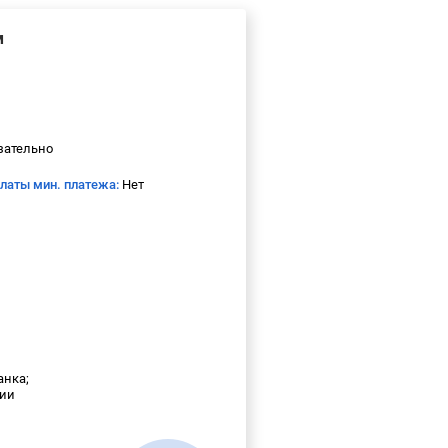
м
зательно
платы мин. платежа:
Нет
анка;
сии