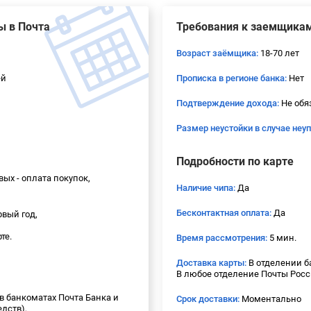
ы в Почта
Требования к заемщика
Возраст заёмщика:
18-70 лет
ей
Прописка в регионе банка:
Нет
Подтверждение дохода:
Не обя
Размер неустойки в случае неу
Подробности по карте
вых - оплата покупок,
Наличие чипа:
Да
Бесконтактная оплата:
Да
рвый год,
те.
Время рассмотрения:
5 мин.
Доставка карты:
В отделении б
В любое отделение Почты Рос
 в банкоматах Почта Банка и
Срок доставки:
Моментально
едств),