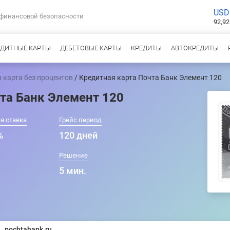
USD
 финансовой безопасности
92,92
ЕДИТНЫЕ КАРТЫ
ДЕБЕТОВЫЕ КАРТЫ
КРЕДИТЫ
АВТОКРЕДИТЫ
 карта без процентов
/ Кредитная карта Почта Банк Элемент 120
та Банк Элемент 120
я ставка
Грейс период
%
120 дней
Решение
5 мин.
pochtabank.ru