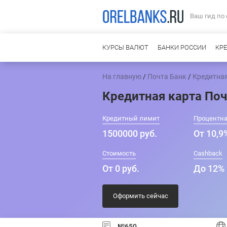
Ваш гид по
КУРСЫ ВАЛЮТ
БАНКИ РОССИИ
КР
На главную
/
Почта Банк
/
Кредитная
Кредитная карта Поч
Кредитный лимит
Процентна
1500000 руб.
От 10,9
Стоимость
Cashback
От 0 руб.
До 12%
Оформить сейчас
№650