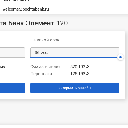
welcome@pochtabank.ru
та Банк Элемент 120
На какой срок
вых
Сумма выплат
870 193 ₽
Переплата
125 193 ₽
Оформить онлайн