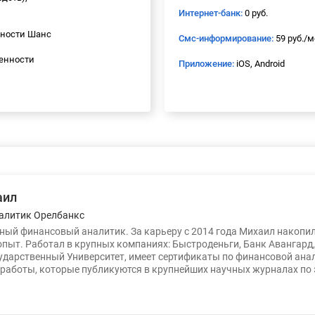
Интернет-банк:
0 руб.
ьности Шанс
Смс-информирование:
59 руб./
енности
Приложение:
iOS, Android
аил
алитик Орелбанкс
ый финансовый аналитик. За карьеру с 2014 года Михаил накопи
опыт. Работал в крупных компаниях: Быстроденьги, Банк Авангард
ударственный Университет, имеет сертификаты по финансовой ана
работы, которые публикуются в крупнейших научных журналах по