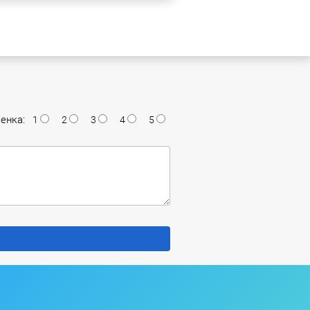
енка:
1
2
3
4
5