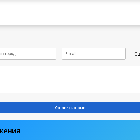
Оц
жения