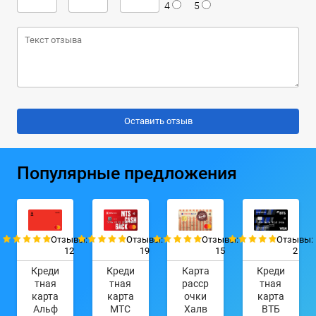
4
5
Популярные предложения
Отзывы:
Отзывы:
Отзывы:
Отзывы:
12
19
15
2
Креди
Креди
Карта
Креди
тная
тная
расср
тная
карта
карта
очки
карта
Альф
МТС
Халв
ВТБ