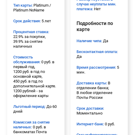
случае неуплаты мин.
Тип карты:
Platinum /
платежа:
Нет
Platinum NoName
Срок действия:
5 лет
Подробности по
карте
Процентная ставка:
22.9% за покупки,
Наличие чипа:
Да
39.9% за снятие
наличных
Бесконтактная оплата:
Да
Стоимость
обслуживания:
0 руб. в
первый год,
Время рассмотрения:
5
1200 руб. в год по
мин.
основной карте,
450 руб. в год по
Доставка карты:
В
дополнительной карте.
отделении банка;
1200 рублей - за
В любое отделение
оформление карты
Почты России
Льготный период:
До 60
Срок доставки:
дней
Моментально
Комиссия за снятие
Интернет-банк:
0 руб.
наличных:
0 руб. в
банкоматах Почта
Смс-информирование: