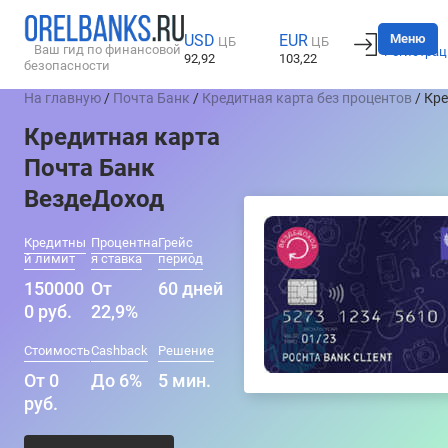
Вход
Меню
USD
EUR
ЦБ
ЦБ
Ваш гид по финансовой
Регистрац
92,92
103,22
безопасности
На главную
/
Почта Банк
/
Кредитная карта без процентов
/ Кр
Кредитная карта
Почта Банк
ВездеДоход
Кредитны
Процентна
Грейс
й лимит
я ставка
период
150000
От
60 дней
0 руб.
22,9%
Стоимость
Cashback
Решение
От 0
До 6%
5 мин.
руб.