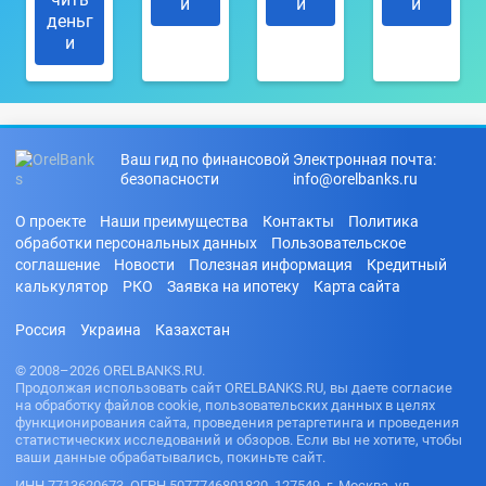
и
и
и
деньг
и
Ваш гид по финансовой
Электронная почта:
безопасности
info@orelbanks.ru
О проекте
Наши преимущества
Контакты
Политика
обработки персональных данных
Пользовательское
соглашение
Новости
Полезная информация
Кредитный
калькулятор
РКО
Заявка на ипотеку
Карта сайта
Россия
Украина
Казахстан
© 2008–2026 ORELBANKS.RU.
Продолжая использовать сайт ORELBANKS.RU, вы даете согласие
на обработку файлов cookie, пользовательских данных в целях
функционирования сайта, проведения ретаргетинга и проведения
статистических исследований и обзоров. Если вы не хотите, чтобы
ваши данные обрабатывались, покиньте сайт.
ИНН 7713620673, ОГРН 5077746801820. 127549, г. Москва, ул.