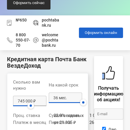
Оформить сейчас
№650
pochtaba
nk.ru
Оформить онлайн
8 800
welcome
550-07-
@pochta
70
bank.ru
Кредитная карта Почта Банк
ВездеДоход
Сколько вам
На какой срок
Получать
нужно
информацию
об акциях!
Проц. ставка
Сумма выплат
22.9% годовых
1 008 021 ₽
Платеж в месяц
Переплата
от 21 105 ₽
263 021 ₽
Даю