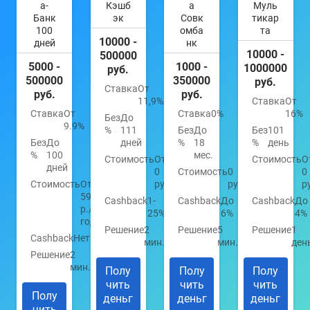
а-
Кэшб
а
Муль
Банк
эк
Совк
тикар
100
омба
та
10000 -
дней
нк
10000 -
500000
5000 -
1000 -
1000000
руб.
500000
350000
руб.
Ставка
От
руб.
руб.
11,9%
Ставка
От
Ставка
От
Ставка
0%
16%
Без
До
9.9%
%
111
Без
До
Без
101
Без
До
дней
%
18
%
день
%
100
мес.
Стоимость
От
Стоимость
О
дней
0
Стоимость
0
0
Стоимость
От
руб.
руб.
р
590
Cashback
1-
Cashback
До
Cashback
До
р./
25%
6%
4%
год
Решение
2
Решение
5
Решение
1
Cashback
Нет
мин.
мин.
ден
Решение
2
мин.
Полу
Полу
Полу
чить
чить
чить
Полу
деньг
деньг
деньг
чить