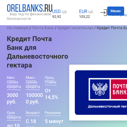
Вход
Меню
USD
EUR
ЦБ
ЦБ
Ваш гид по финансовой
Регистрац
92,92
103,22
безопасности
На главную
/
Почта Банк
/
Кредит наличными
/ Кредит Почта Б
Кредит Почта
Банк для
Дальневосточного
гектара
Мин.
Макс.
Проц.
сумма
сумма
ставка
кредита
кредита
От
3000
100000
14,5%
руб.
0 руб.
Срок
Возраст
Решение
кредита
С 18
5 минут
до 10