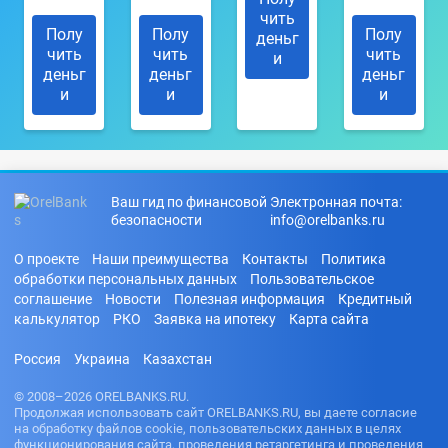
чить
Полу
Полу
Полу
деньг
чить
чить
чить
и
деньг
деньг
деньг
и
и
и
Ваш гид по финансовой
Электронная почта:
безопасности
info@orelbanks.ru
О проекте
Наши преимущества
Контакты
Политика
обработки персональных данных
Пользовательское
соглашение
Новости
Полезная информация
Кредитный
калькулятор
РКО
Заявка на ипотеку
Карта сайта
Россия
Украина
Казахстан
© 2008–2026 ORELBANKS.RU.
Продолжая использовать сайт ORELBANKS.RU, вы даете согласие
на обработку файлов cookie, пользовательских данных в целях
функционирования сайта, проведения ретаргетинга и проведения