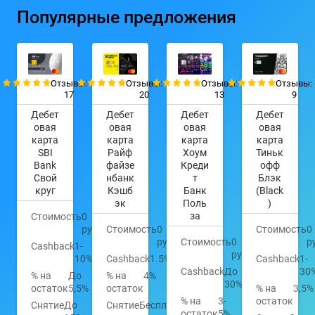
Популярные предложения
Отзывы:
Отзывы:
Отзывы:
Отзывы:
17
20
13
9
Дебет
Дебет
Дебет
Дебет
овая
овая
овая
овая
карта
карта
карта
карта
SBI
Райф
Хоум
Тиньк
Bank
файзе
Креди
офф
Свой
нбанк
т
Блэк
круг
Кэшб
Банк
(Black
эк
Поль
)
за
Стоимость
0
руб.
Стоимость
0
Стоимость
0
руб.
Стоимость
0
р
Cashback
1-
руб.
10%
Cashback
1.5%
Cashback
1-
Cashback
До
30
% на
До
% на
4%
30%
остаток
5,5%
остаток
% на
3,5%
% на
3-
остаток
Снятие
До
Снятие
Бесплатно
остаток
5%