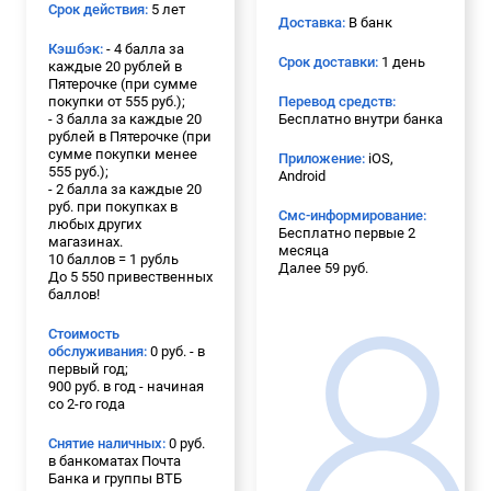
Срок действия:
5 лет
Доставка:
В банк
Кэшбэк:
- 4 балла за
Срок доставки:
1 день
каждые 20 рублей в
Пятерочке (при сумме
покупки от 555 руб.);
Перевод средств:
- 3 балла за каждые 20
Бесплатно внутри банка
рублей в Пятерочке (при
сумме покупки менее
Приложение:
iOS,
555 руб.);
Android
- 2 балла за каждые 20
руб. при покупках в
Смс-информирование:
любых других
Бесплатно первые 2
магазинах.
месяца
10 баллов = 1 рубль
Далее 59 руб.
До 5 550 привественных
баллов!
Стоимость
обслуживания:
0 руб. - в
первый год;
900 руб. в год - начиная
со 2-го года
Снятие наличных:
0 руб.
в банкоматах Почта
Банка и группы ВТБ