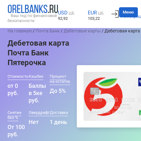
Вход
Меню
USD
EUR
ЦБ
ЦБ
Ваш гид по финансовой
Регистрац
92,92
103,22
безопасности
На главную
/
Почта Банк
/
Дебетовые карты
/ Дебетовая карта
Дебетовая карта
Почта Банк
Пятерочка
Стоимость
Кэшбек
Процент
на остаток
от 0
Баллы
До 5%
руб.
в 5ке
руб.
Снятие
Овердрафт
Доставка
без %
Нет
1 день
От 100
руб.