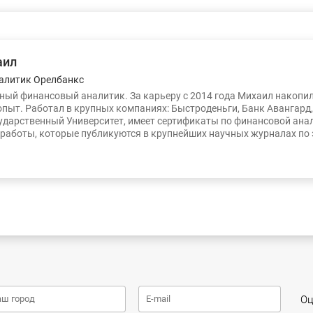
аил
алитик Орелбанкс
ый финансовый аналитик. За карьеру с 2014 года Михаил накопи
опыт. Работал в крупных компаниях: Быстроденьги, Банк Авангард
ударственный Университет, имеет сертификаты по финансовой ана
работы, которые публикуются в крупнейших научных журналах по
Оц