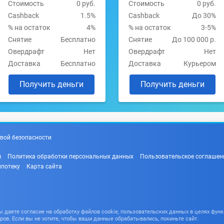
Стоимость
0 руб.
Стоимость
0 руб.
Cashback
1.5%
Cashback
До 30%
% на остаток
4%
% на остаток
3-5%
Снятие
Бесплатно
Снятие
До 100 000 р.
Овердрафт
Нет
Овердрафт
Нет
Доставка
Бесплатно
Доставка
Курьером
Получить деньги
Получить деньги
вой безопасности
ы
Политика обработки персональных данных
Пользовательское соглашен
ипотеку
Карта сайта
даете согласие на обработку файлов cookie, пользовательских данных в целях функ
ров. Если вы не хотите, чтобы ваши данные обрабатывались, покиньте сайт.