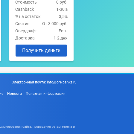
Стоимость
0 руб.
Cashback
1-30%
% на остаток
3,5%
Снятие
От 3 000 руб.
Овердрафт
Есть
Доставка
1-2 дня
Получить деньги
Электронная почта:
info@orelbanks.ru
ие
Новости
Полезная информация
ционирования сайта, проведения ретаргетинга и