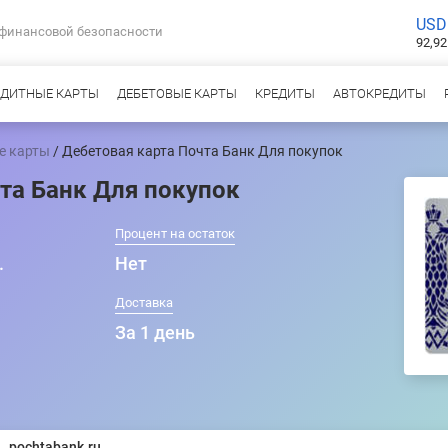
USD
 финансовой безопасности
92,92
ЕДИТНЫЕ КАРТЫ
ДЕБЕТОВЫЕ КАРТЫ
КРЕДИТЫ
АВТОКРЕДИТЫ
е карты
/ Дебетовая карта Почта Банк Для покупок
та Банк Для покупок
Процент на остаток
.
Нет
т
Доставка
За 1 день
pochtabank.ru