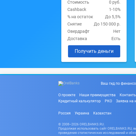
Стоимость
0 руб.
Cashback
1-10%
% на остаток
До 5,5%
Снятие
До 150 000 р.
Овердрафт
Нет
Доставка
Есть
Получить деньги
Ваш гид по финансо
О проекте
Наши преимущества
Контакт
Кредитный калькулятор
РКО
Заявка на 
Россия
Украина
Казахстан
© 2008–2026 ORELBANKS.RU.
Продолжая использовать сайт ORELBANKS.RU, вы 
проведения статистических исследований и обзо