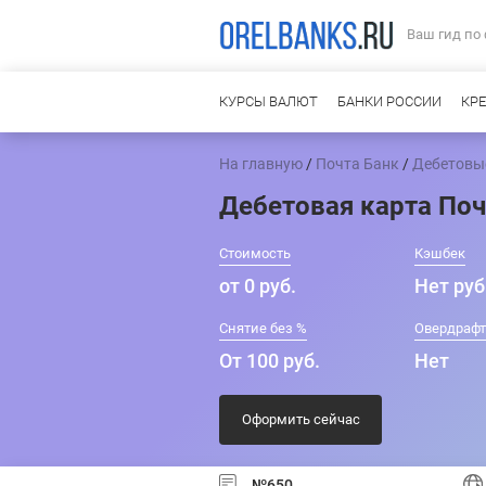
Ваш гид по
КУРСЫ ВАЛЮТ
БАНКИ РОССИИ
КР
На главную
/
Почта Банк
/
Дебетовы
Дебетовая карта Поч
Стоимость
Кэшбек
от 0 руб.
Нет руб
Снятие без %
Овердраф
От 100 руб.
Нет
Оформить сейчас
№650