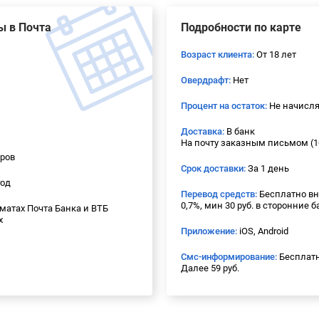
ы в Почта
Подробности по карте
Возраст клиента:
От 18 лет
Овердрафт:
Нет
Процент на остаток:
Не начисля
Доставка:
В банк
На почту заказным письмом (10
еров
Срок доставки:
За 1 день
год
Перевод средств:
Бесплатно вн
0,7%, мин 30 руб. в сторонние 
матах Почта Банка и ВТБ
х
Приложение:
iOS, Android
Смс-информирование:
Бесплатн
Далее 59 руб.