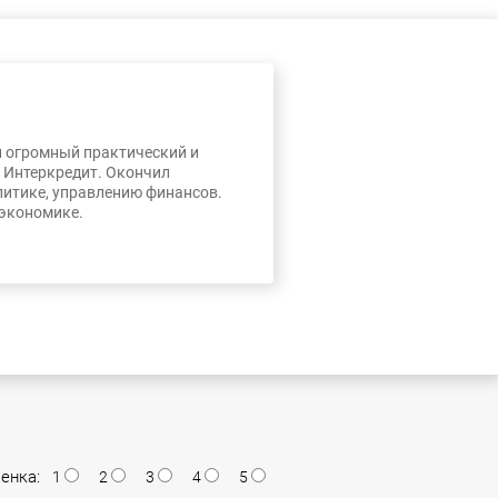
л огромный практический и
, Интеркредит. Окончил
литике, управлению финансов.
 экономике.
енка:
1
2
3
4
5