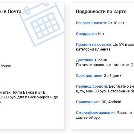
ы в Почта
Подробности по карте
Возраст клиента:
От 18 лет
Овердрафт:
Нет
Процент на остаток:
До 5% в за
категории клиента
Доставка:
В банк
По почте заказным письмом (10
ибонус
Срок доставки:
За 1 день
о
Перевод средств:
Бесплатно вн
0,7%, мин 30 руб. в сторонние 
матах Почта Банка и ВТБ
 000 руб. для пенсионеров и до
в
Приложение:
iOS, Android
Смс-информирование:
Бесплатн
Далее 59 руб.