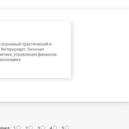
л огромный практический и
, Интеркредит. Окончил
литике, управлению финансов.
 экономике.
енка:
1
2
3
4
5