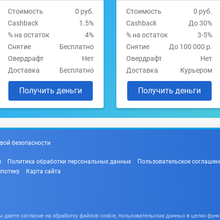
Стоимость
0 руб.
Стоимость
0 руб.
Cashback
1.5%
Cashback
До 30%
% на остаток
4%
% на остаток
3-5%
Снятие
Бесплатно
Снятие
До 100 000 р.
Овердрафт
Нет
Овердрафт
Нет
Доставка
Бесплатно
Доставка
Курьером
Получить деньги
Получить деньги
вой безопасности
ы
Политика обработки персональных данных
Пользовательское соглашен
ипотеку
Карта сайта
даете согласие на обработку файлов cookie, пользовательских данных в целях функ