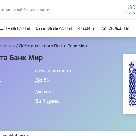
USD
 финансовой безопасности
92,92
ЕДИТНЫЕ КАРТЫ
ДЕБЕТОВЫЕ КАРТЫ
КРЕДИТЫ
АВТОКРЕДИТЫ
е карты
/ Дебетовая карта Почта Банк Мир
та Банк Мир
Процент на остаток
.
До 5%
т
Доставка
За 1 день
pochtabank.ru