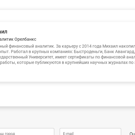
аил
алитик Орелбанкс
ый финансовый аналитик. За карьеру с 2014 года Михаил накопи
опыт. Работал в крупных компаниях: Быстроденьги, Банк Авангард
ударственный Университет, имеет сертификаты по финансовой ана
работы, которые публикуются в крупнейших научных журналах по
Оц