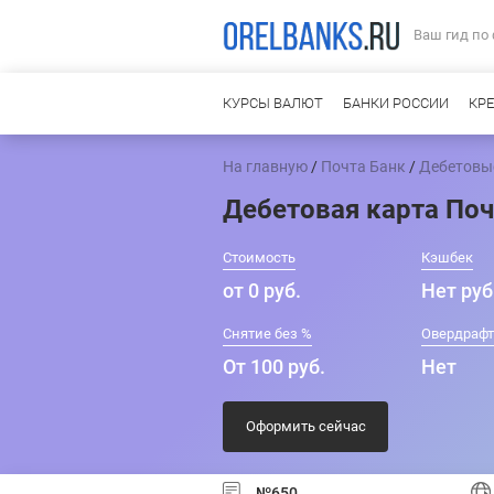
Ваш гид по
КУРСЫ ВАЛЮТ
БАНКИ РОССИИ
КР
На главную
/
Почта Банк
/
Дебетовы
Дебетовая карта Поч
Стоимость
Кэшбек
от 0 руб.
Нет руб
Снятие без %
Овердраф
От 100 руб.
Нет
Оформить сейчас
№650