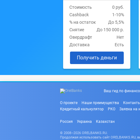
Стоимость
0 руб.
Cashback
1-10%
% на остаток
До 5,5%
Снятие
До 150 000 р.
Овердрафт
Нет
Доставка
Есть
Получить деньги
Ваш гид по финансо
О проекте
Наши преимущества
Контакт
Кредитный калькулятор
РКО
Заявка на 
Россия
Украина
Казахстан
© 2008–2026 ORELBANKS.RU.
Продолжая использовать сайт ORELBANKS.RU, вы 