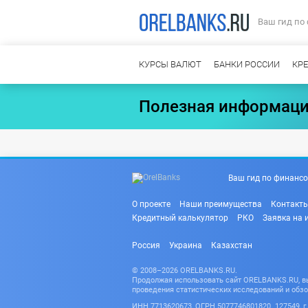
Ваш гид по
КУРСЫ ВАЛЮТ
БАНКИ РОССИИ
КР
Полезная информаци
Ваш гид по финансо
О проекте
Наши преимущества
Контакт
Кредитный калькулятор
РКО
Заявка на 
Россия
Украина
Казахстан
© 2008–2026 ORELBANKS.RU.
Продолжая использовать сайт ORELBANKS.RU, вы 
проведения статистических исследований и обзо
ИНН 7713620673, ОГРН 5077746801820. 127549, г. 