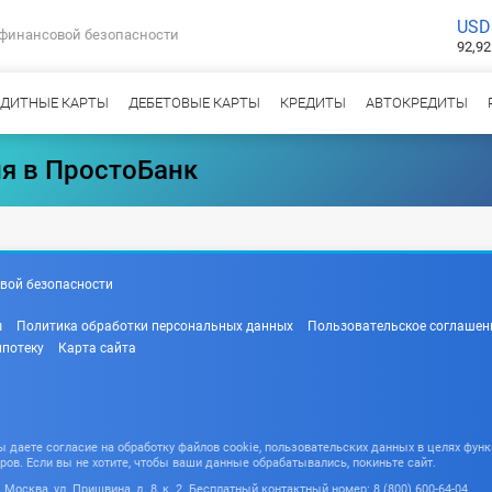
USD
 финансовой безопасности
92,92
ЕДИТНЫЕ КАРТЫ
ДЕБЕТОВЫЕ КАРТЫ
КРЕДИТЫ
АВТОКРЕДИТЫ
я в ПростоБанк
вой безопасности
ы
Политика обработки персональных данных
Пользовательское соглашен
ипотеку
Карта сайта
даете согласие на обработку файлов cookie, пользовательских данных в целях функ
ров. Если вы не хотите, чтобы ваши данные обрабатывались, покиньте сайт.
Москва, ул. Пришвина, д. 8, к. 2. Бесплатный контактный номер: 8 (800) 600-64-04.