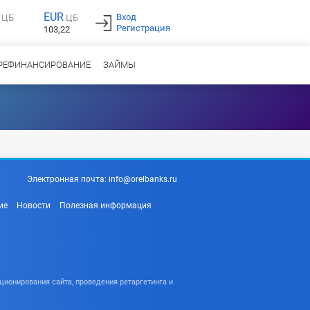
EUR
Вход
ЦБ
ЦБ
Регистрация
103,22
РЕФИНАНСИРОВАНИЕ
ЗАЙМЫ
Электронная почта:
info@orelbanks.ru
ие
Новости
Полезная информация
ционирования сайта, проведения ретаргетинга и