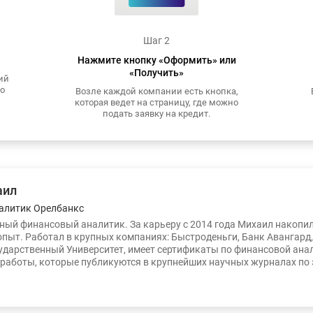
Шаг 2
Нажмите кнопку «Оформить» или
«Получить»
ий
то
Возле каждой компании есть кнопка,
которая ведет на страницу, где можно
подать заявку на кредит.
аил
алитик Орелбанкс
ый финансовый аналитик. За карьеру с 2014 года Михаил накопи
опыт. Работал в крупных компаниях: Быстроденьги, Банк Авангард
ударственный Университет, имеет сертификаты по финансовой ана
работы, которые публикуются в крупнейших научных журналах по