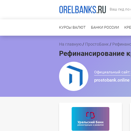
Ваш гид по
КУРСЫ ВАЛЮТ
БАНКИ РОССИИ
КР
На главную
/
ПростоБанк
/
Рефинанс
Рефинансирование к
Официальный сайт:
prostobank.online