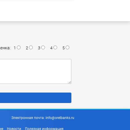
енка:
1
2
3
4
5
Электронная почта:
info@orelbanks.ru
ие
Новости
Полезная информация