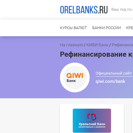
Ваш гид по
КУРСЫ ВАЛЮТ
БАНКИ РОССИИ
КР
На главную
/
КИВИ Банк
/
Рефинанси
Рефинансирование к
Официальный сайт:
qiwi.com/bank