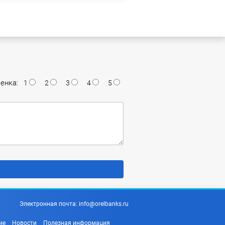
енка:
1
2
3
4
5
Электронная почта:
info@orelbanks.ru
ие
Новости
Полезная информация