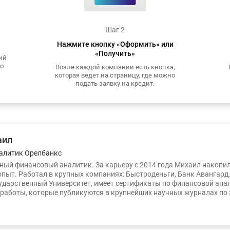
Шаг 2
Нажмите кнопку «Оформить» или
«Получить»
ий
то
Возле каждой компании есть кнопка,
которая ведет на страницу, где можно
подать заявку на кредит.
аил
алитик Орелбанкс
ый финансовый аналитик. За карьеру с 2014 года Михаил накопи
опыт. Работал в крупных компаниях: Быстроденьги, Банк Авангард
ударственный Университет, имеет сертификаты по финансовой ана
работы, которые публикуются в крупнейших научных журналах по