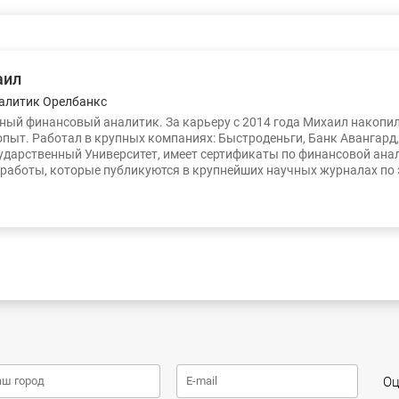
аил
алитик Орелбанкс
ый финансовый аналитик. За карьеру с 2014 года Михаил накопи
опыт. Работал в крупных компаниях: Быстроденьги, Банк Авангард
ударственный Университет, имеет сертификаты по финансовой ана
работы, которые публикуются в крупнейших научных журналах по
Оц