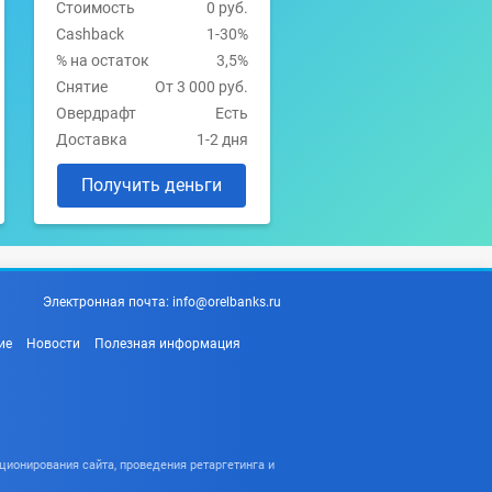
Стоимость
0 руб.
Cashback
1-30%
% на остаток
3,5%
Снятие
От 3 000 руб.
Овердрафт
Есть
Доставка
1-2 дня
Получить деньги
Электронная почта:
info@orelbanks.ru
ие
Новости
Полезная информация
ционирования сайта, проведения ретаргетинга и