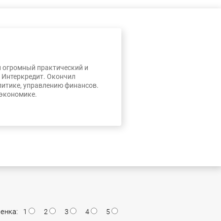
л огромный практический и
, Интеркредит. Окончил
литике, управлению финансов.
 экономике.
енка:
1
2
3
4
5