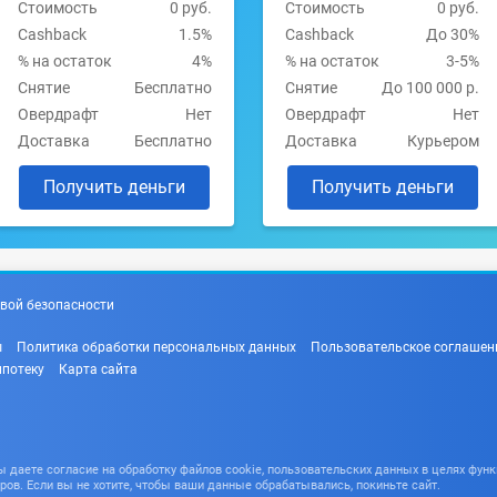
Стоимость
0 руб.
Стоимость
0 руб.
Cashback
1.5%
Cashback
До 30%
% на остаток
4%
% на остаток
3-5%
Снятие
Бесплатно
Снятие
До 100 000 р.
Овердрафт
Нет
Овердрафт
Нет
Доставка
Бесплатно
Доставка
Курьером
Получить деньги
Получить деньги
вой безопасности
ы
Политика обработки персональных данных
Пользовательское соглашен
ипотеку
Карта сайта
даете согласие на обработку файлов cookie, пользовательских данных в целях функ
ров. Если вы не хотите, чтобы ваши данные обрабатывались, покиньте сайт.