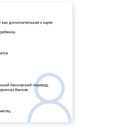
ет как дополнительная к карте
 ребенка.
ется
ренний банковский перевод;
торонних банков.
 месяц