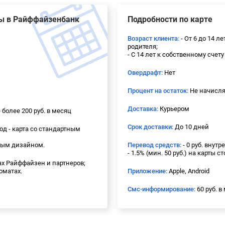
ты в Райффайзенбанк
Подробности по карте
Возраст клиента:
- От 6 до 14 л
родителя;
- С 14 лет к собственному счету
Овердрафт:
Нет
Процент на остаток:
Не начисля
Доставка:
Курьером
более 200 руб. в месяц
Срок доставки:
До 10 дней
год - карта со стандартным
ьным дизайном.
Перевод средств:
- 0 руб. внут
- 1.5% (мин. 50 руб.) на карты с
тах Райффайзен и партнеров;
коматах.
Приложение:
Apple, Android
Смс-информирование:
60 руб. в