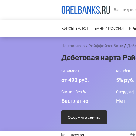
Ваш гид по
КУРСЫ ВАЛЮТ
БАНКИ РОССИИ
КР
На главную
/
Райффайзенбанк
/
Деб
Дебетовая карта Ра
Стоимость
Кэшбек
от 490 руб.
5% руб.
Снятие без %
Овердраф
Бесплатно
Нет
Оформить сейчас
№3292