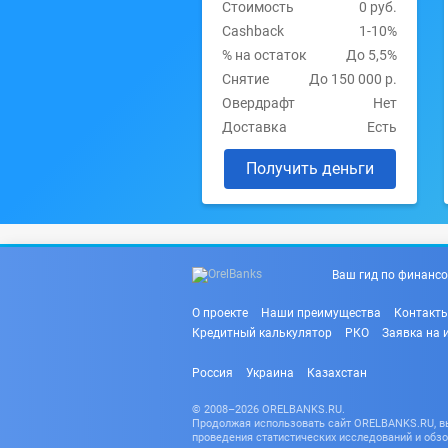
Стоимость
0 руб.
Cashback
1-10%
% на остаток
До 5,5%
Снятие
До 150 000 р.
Овердрафт
Нет
Доставка
Есть
Получить деньги
Ваш гид по финансо
О проекте
Наши преимущества
Контакт
Кредитный калькулятор
РКО
Заявка на 
Россия
Украина
Казахстан
© 2008–2026 ORELBANKS.RU.
Продолжая использовать сайт ORELBANKS.RU, вы 
проведения статистических исследований и обзо