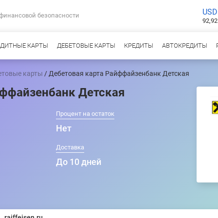
USD
 финансовой безопасности
92,92
ЕДИТНЫЕ КАРТЫ
ДЕБЕТОВЫЕ КАРТЫ
КРЕДИТЫ
АВТОКРЕДИТЫ
етовые карты
/ Дебетовая карта Райффайзенбанк Детская
йффайзенбанк Детская
Процент на остаток
Нет
т
Доставка
До 10 дней
raiffeisen.ru