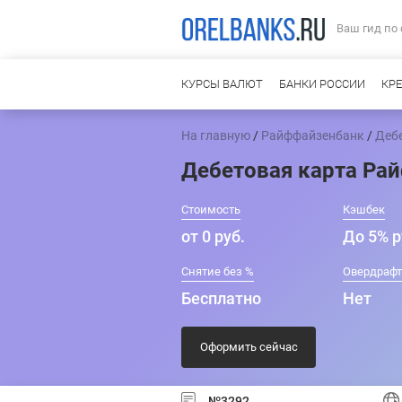
Ваш гид по
КУРСЫ ВАЛЮТ
БАНКИ РОССИИ
КР
На главную
/
Райффайзенбанк
/
Деб
Дебетовая карта Ра
Стоимость
Кэшбек
от 0 руб.
До 5% р
Снятие без %
Овердраф
Бесплатно
Нет
Оформить сейчас
№3292