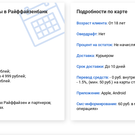
ты в Райффайзенбанк
Подробности по карте
Возраст клиента:
От 18 лет
Овердрафт:
Нет
Процент на остаток:
Не начисля
Доставка:
Курьером
Срок доставки:
До 10 дней
ублей;
 4 999 рублей;
Перевод средств:
- 0 руб. внут
ублей.
- 1.5%, (мин. 50 руб.) на карты 
Приложение:
Apple, Android
тах Райффайзен и партнеров;
Смс-информирование:
60 руб. 
ах.
операциях»