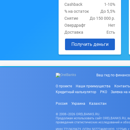
Cashback
1-10%
% на остаток
До 5,5%
Снятие
До 150 000 р.
Овердрафт
Нет
Доставка
Есть
Получить деньги
Ваш гид по финансо
О проекте
Наши преимущества
Контакт
Кредитный калькулятор
РКО
Заявка на 
Россия
Украина
Казахстан
© 2008–2026 ORELBANKS.RU.
Продолжая использовать сайт ORELBANKS.RU, вы 
проведения статистических исследований и обзо
ИНН 7713620673, ОГРН 5077746801820. 127549, г. 