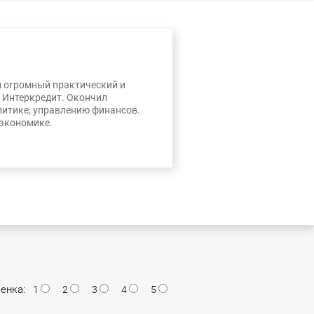
л огромный практический и
, Интеркредит. Окончил
литике, управлению финансов.
 экономике.
енка:
1
2
3
4
5