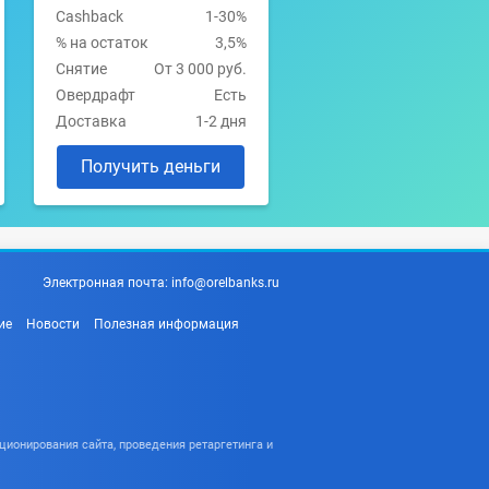
Cashback
1-30%
% на остаток
3,5%
Снятие
От 3 000 руб.
Овердрафт
Есть
Доставка
1-2 дня
Получить деньги
Электронная почта:
info@orelbanks.ru
ие
Новости
Полезная информация
ционирования сайта, проведения ретаргетинга и