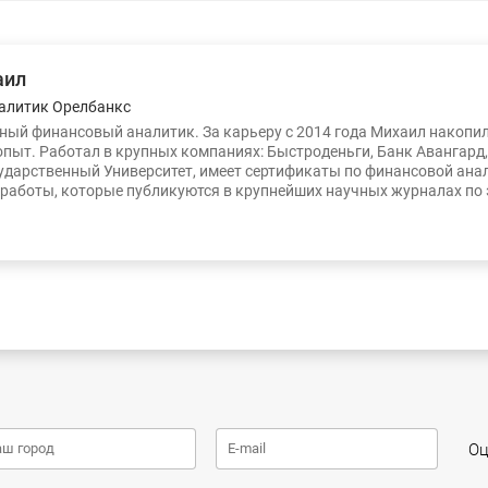
аил
алитик Орелбанкс
ый финансовый аналитик. За карьеру с 2014 года Михаил накопи
опыт. Работал в крупных компаниях: Быстроденьги, Банк Авангард
ударственный Университет, имеет сертификаты по финансовой ана
работы, которые публикуются в крупнейших научных журналах по
Оц