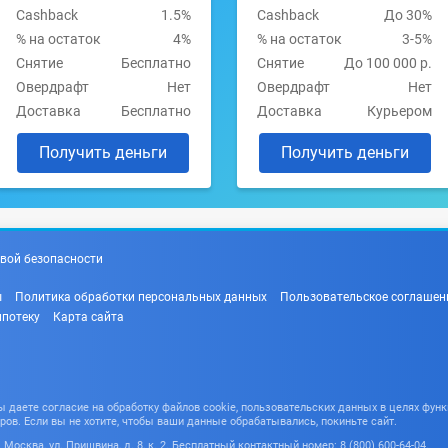
Cashback
1.5%
Cashback
До 30%
% на остаток
4%
% на остаток
3-5%
Снятие
Бесплатно
Снятие
До 100 000 р.
Овердрафт
Нет
Овердрафт
Нет
Доставка
Бесплатно
Доставка
Курьером
Получить деньги
Получить деньги
вой безопасности
ы
Политика обработки персональных данных
Пользовательское соглашен
ипотеку
Карта сайта
даете согласие на обработку файлов cookie, пользовательских данных в целях функ
ров. Если вы не хотите, чтобы ваши данные обрабатывались, покиньте сайт.
Москва, ул. Пришвина, д. 8, к. 2. Бесплатный контактный номер: 8 (800) 600-64-04.