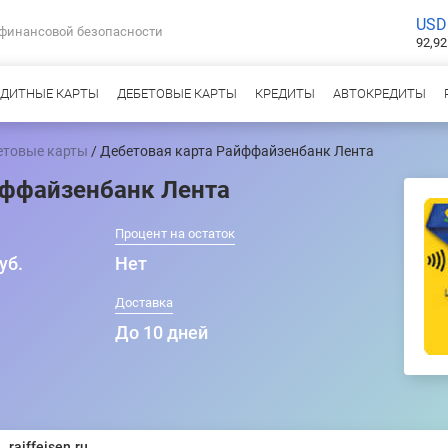
USD
 финансовой безопасности
92,92
ЕДИТНЫЕ КАРТЫ
ДЕБЕТОВЫЕ КАРТЫ
КРЕДИТЫ
АВТОКРЕДИТЫ
етовые карты
/ Дебетовая карта Райффайзенбанк Лента
йффайзенбанк Лента
Процент на остаток
уб.
Нет
т
Доставка
До 10 дней
raiffeisen.ru