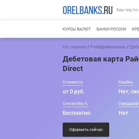
Ваш гид по
КУРСЫ ВАЛЮТ
БАНКИ РОССИИ
КР
На главную
/
Райффайзенбанк
/
Деб
Дебетовая карта Ра
Direct
Стоимость
Кэшбек
от 0 руб.
Нет, ск
Снятие без %
Овердраф
Бесплатно
Нет
Оформить сейчас