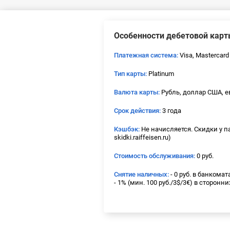
Особенности дебетовой кар
Платежная система:
Visa, Mastercard
Тип карты:
Platinum
Валюта карты:
Рубль, доллар США, е
Срок действия:
3 года
Кэшбэк:
Не начисляется. Скидки у п
skidki.raiffeisen.ru)
Стоимость обслуживания:
0 руб.
Снятие наличных:
- 0 руб. в банкома
- 1% (мин. 100 руб./3$/3€) в сторонн