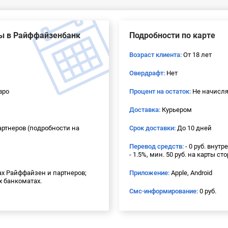
ты в Райффайзенбанк
Подробности по карте
Возраст клиента:
От 18 лет
Овердрафт:
Нет
вро
Процент на остаток:
Не начисля
Доставка:
Курьером
артнеров (подробности на
Срок доставки:
До 10 дней
Перевод средств:
- 0 руб. внут
- 1.5%, мин. 50 руб. на карты с
тах Райффайзен и партнеров;
Приложение:
Apple, Android
их банкоматах.
Смс-информирование:
0 руб.