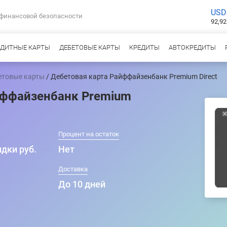
USD
 финансовой безопасности
92,92
ЕДИТНЫЕ КАРТЫ
ДЕБЕТОВЫЕ КАРТЫ
КРЕДИТЫ
АВТОКРЕДИТЫ
етовые карты
/ Дебетовая карта Райффайзенбанк Premium Direct
йффайзенбанк Premium
Процент на остаток
идки руб.
Нет
т
Доставка
До 10 дней