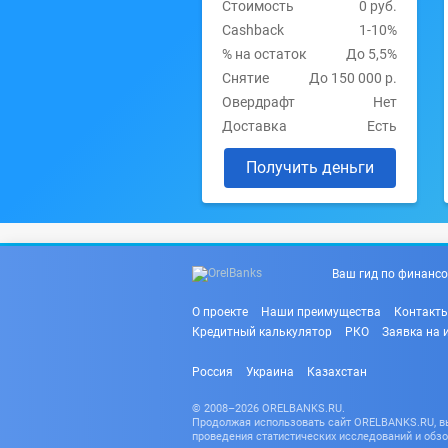
Стоимость
0 руб.
Cashback
1-10%
% на остаток
До 5,5%
Снятие
До 150 000 р.
Овердрафт
Нет
Доставка
Есть
Получить деньги
Ваш гид по финансо
О проекте
Наши преимущества
Контакт
Кредитный калькулятор
РКО
Заявка на 
Россия
Украина
Казахстан
© 2008–2026 ORELBANKS.RU.
Продолжая использовать сайт ORELBANKS.RU, вы 
проведения статистических исследований и обзо