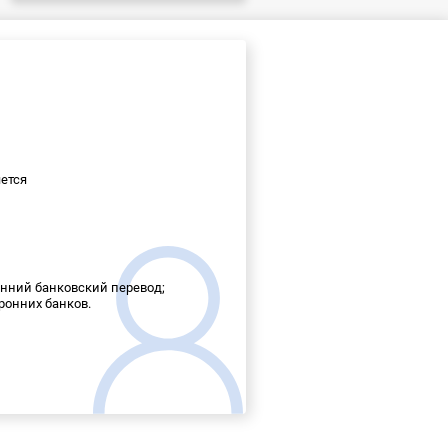
ется
ренний банковский перевод;
торонних банков.