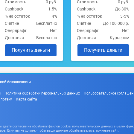
Стоимость
0 руб.
Стоимость
0 руб.
Cashback
1.5%
Cashback
До 30%
% на остаток
4%
% на остаток
3-5%
Снятие
Бесплатно
Снятие
До 100 000 р.
Овердрафт
Нет
Овердрафт
Нет
Доставка
Бесплатно
Доставка
Курьером
Получить деньги
Получить деньги
вой безопасности
ы
Политика обработки персональных данных
Пользовательское соглашен
ипотеку
Карта сайта
даете согласие на обработку файлов cookie, пользовательских данных в целях функ
ров. Если вы не хотите, чтобы ваши данные обрабатывались, покиньте сайт.