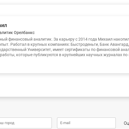
аил
алитик Орелбанкс
ый финансовый аналитик. За карьеру с 2014 года Михаил накопи
опыт. Работал в крупных компаниях: Быстроденьги, Банк Авангард
ударственный Университет, имеет сертификаты по финансовой ана
работы, которые публикуются в крупнейших научных журналах по
Оц