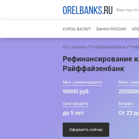
Ваш гид по
КУРСЫ ВАЛЮТ
БАНКИ РОССИИ
КР
На главную
/
Райффайзенбанк
/
Реф
Рефинансирование к
Райффайзенбанк
Мин. сумма кредита
Макс. сум
90000 руб.
2000000
Срок кредита
Возраст
до 5 лет
От 23 д
Оформить сейчас