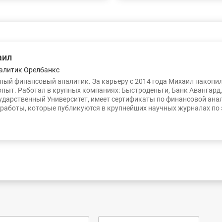
аил
алитик Орелбанкс
ый финансовый аналитик. За карьеру с 2014 года Михаил накопи
опыт. Работал в крупных компаниях: Быстроденьги, Банк Авангард
ударственный Университет, имеет сертификаты по финансовой ана
работы, которые публикуются в крупнейших научных журналах по