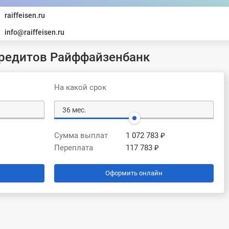
raiffeisen.ru
info@raiffeisen.ru
редитов Райффайзенбанк
На какой срок
Сумма выплат
1 072 783 ₽
Переплата
117 783 ₽
Оформить онлайн