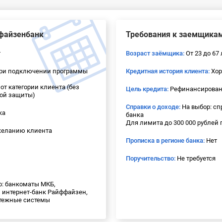
ффайзенбанк
Требования к заемщика
т
Возраст заёмщика:
От 23 до 67 
при подключении программы
Кредитная история клиента:
Хор
от категории клиента (без
Цель кредита:
Рефинансировани
ой защиты)
Справки о доходе:
На выбор: сп
ка
банка
Для лимита до 300 000 рублей
 желанию клиента
Прописка в регионе банка:
Нет
Поручительство:
Не требуется
: банкоматы МКБ,
 интернет-банк Райффайзен,
атежные системы