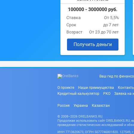
100000 - 3000000 руб.
Ставка
От 5,5%
Срок
до 7 лет
Возраст
От 23 до 70 лет
Получить деньги
Ваш гид по финансо
О проекте
Наши преимущества
Контакт
Кредитный калькулятор
РКО
Заявка на 
Россия
Украина
Казахстан
© 2008–2026 ORELBANKS.RU.
Продолжая использовать сайт ORELBANKS.RU, вы 
проведения статистических исследований и обзо
ИНН 7713620673, ОГРН 5077746801820. 127549, г. 