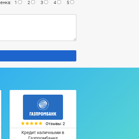
енка:
1
2
3
4
5
Отзывы: 2
Кредит наличными в
Газпромбанке