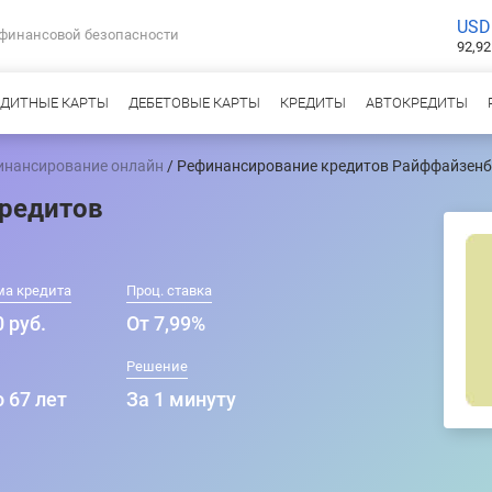
USD
 финансовой безопасности
92,92
ЕДИТНЫЕ КАРТЫ
ДЕБЕТОВЫЕ КАРТЫ
КРЕДИТЫ
АВТОКРЕДИТЫ
инансирование онлайн
/ Рефинансирование кредитов Райффайзен
редитов
ма кредита
Проц. ставка
 руб.
От 7,99%
Решение
о 67 лет
За 1 минуту