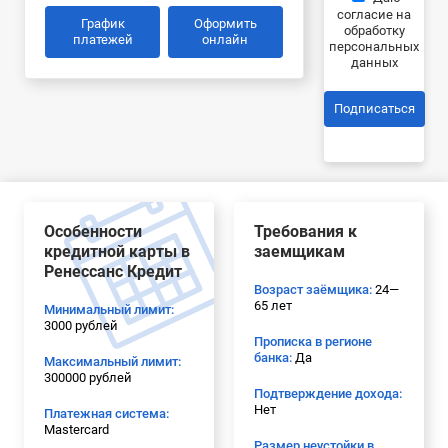
согласие на
График
Оформить
обработку
платежей
онлайн
персональных
данных
Подписаться
Особенности
Требования к
кредитной карты в
заемщикам
Ренессанс Кредит
Возраст заёмщика:
24—
65 лет
Минимальный лимит:
3000 рублей
Прописка в регионе
банка:
Да
Максимальный лимит:
300000 рублей
Подтверждение дохода:
Нет
Платежная система:
Mastercard
Размер неустойки в