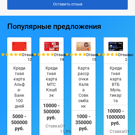
Популярные предложения
Отзывы:
Отзывы:
Отзывы:
Отзывы:
12
19
15
2
Креди
Креди
Карта
Креди
тная
тная
расср
тная
карта
карта
очки
карта
Альф
МТС
Халв
ВТБ
а-
Кэшб
а
Муль
Банк
эк
Совк
тикар
100
омба
та
10000 -
дней
нк
10000 -
500000
5000 -
1000 -
1000000
руб.
500000
350000
руб.
Ставка
От
руб.
руб.
11,9%
Ставка
От