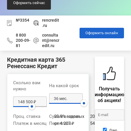
Оформить сейчас
№3354
rencredit
.ru
Оформить онлайн
8 800
consulta
200-09-
nt@rencr
81
edit.ru
Кредитная карта 365
Ренессанс Кредит
Сколько вам
На какой срок
Получать
нужно
информацию
об акциях!
Проц. ставка
Сумма выплат
23.9% годовых
203 216 ₽
Платеж в месяц
Переплата
от 4 207 ₽
54 716 ₽
Даю