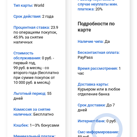
случае неуплаты мин.
Тип карты:
World
платежа:
20%
Срок действия:
2 года
Подробности по
Процентная ставка:
23.9
карте
по операциям покупок,
45.9% за снятие
Наличие чипа:
Да
наличных
Бесконтактная оплата:
Стоимость
PayPass
обслуживания:
0 руб. -
первый год,
99 руб. в месяц - со
Время рассмотрения:
1
второго года (бесплатно
час
при сумме покупок от
10 000 руб. в месяц)
Доставка карты:
Курьером или в любое
Льготный период:
55
отделение банка
дней
Срок доставки:
До 7
Комиссия за снятие
дней
наличных:
Бесплатно
Интернет-банк:
0 руб.
Кэшбек:
1—3% бонусами
Смс-информирование:
Минимальный платеж:
59 руб.