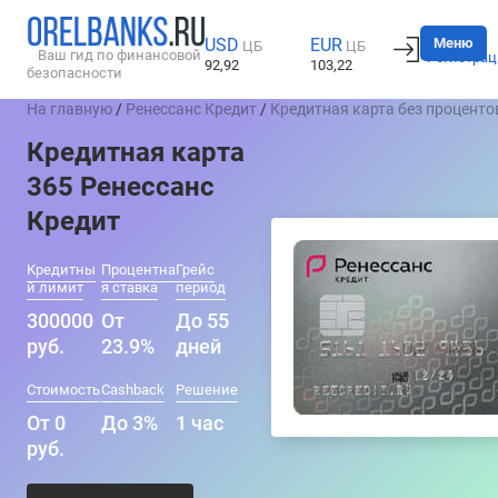
Вход
Меню
USD
EUR
ЦБ
ЦБ
Ваш гид по финансовой
Регистрац
92,92
103,22
безопасности
На главную
/
Ренессанс Кредит
/
Кредитная карта без проценто
Кредитная карта
365 Ренессанс
Кредит
Кредитны
Процентна
Грейс
й лимит
я ставка
период
300000
От
До 55
руб.
23.9%
дней
Стоимость
Cashback
Решение
От 0
До 3%
1 час
руб.