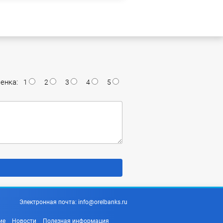
енка:
1
2
3
4
5
Электронная почта:
info@orelbanks.ru
ие
Новости
Полезная информация