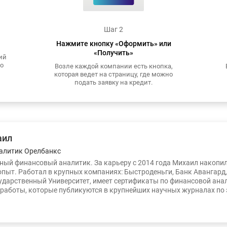
Шаг 2
Нажмите кнопку «Оформить» или
«Получить»
ий
то
Возле каждой компании есть кнопка,
которая ведет на страницу, где можно
подать заявку на кредит.
аил
алитик Орелбанкс
ый финансовый аналитик. За карьеру с 2014 года Михаил накопи
опыт. Работал в крупных компаниях: Быстроденьги, Банк Авангард
ударственный Университет, имеет сертификаты по финансовой ана
работы, которые публикуются в крупнейших научных журналах по