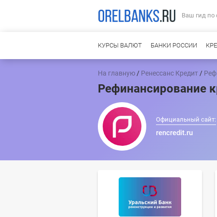
Ваш гид по
КУРСЫ ВАЛЮТ
БАНКИ РОССИИ
КР
На главную
/
Ренессанс Кредит
/
Реф
Рефинансирование к
Официальный сайт:
rencredit.ru