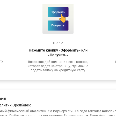
Шаг 2
Нажмите кнопку «Оформить» или
«Получить»
о,
Возле каждой компании есть кнопка,
которая ведет на страницу, где можно
подать заявку на кредитную карту.
аил
алитик Орелбанкс
ый финансовый аналитик. За карьеру с 2014 года Михаил накопи
опыт. Работал в крупных компаниях: Быстроденьги, Банк Авангард