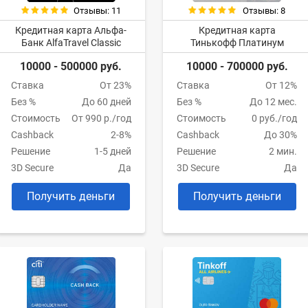
Отзывы: 11
Отзывы: 8
Кредитная карта Альфа-
Кредитная карта
Банк AlfaTravel Classic
Тинькофф Платинум
10000 - 500000 руб.
10000 - 700000 руб.
Ставка
От 23%
Ставка
От 12%
Без %
До 60 дней
Без %
До 12 мес.
Стоимость
От 990 р./год
Стоимость
0 руб./год
Cashback
2-8%
Cashback
До 30%
Решение
1-5 дней
Решение
2 мин.
3D Secure
Да
3D Secure
Да
Получить деньги
Получить деньги