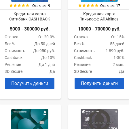
Отзывы: 9
Отзывы: 17
Кредитная карта
Кредитная карта
Ситибанк CASH BACK
Тинькофф All Airlines
5000 - 300000 руб.
10000 - 700000 руб.
Ставка
От 20.9%
Ставка
От 15%
Без %
До 50 дней
Без %
55 дней
Стоимость
До 950 руб.
Стоимость
1 890 руб.
Cashback
До 10%
Cashback
1-30%
Решение
До 1 дня
Решение
2 мин.
3D Secure
Да
3D Secure
Да
Получить деньги
Получить деньги