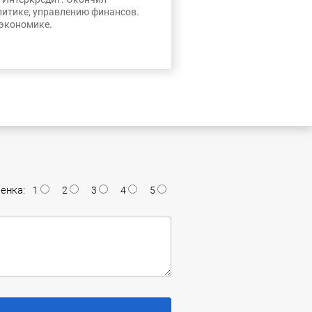
литике, управлению финансов.
 экономике.
енка:
1
2
3
4
5