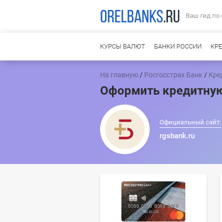
Ваш гид по
КУРСЫ ВАЛЮТ
БАНКИ РОССИИ
КР
На главную
/
Росгосстрах Банк
/
Кре
Оформить кредитную
Официальный сайт:
rgsbank.ru