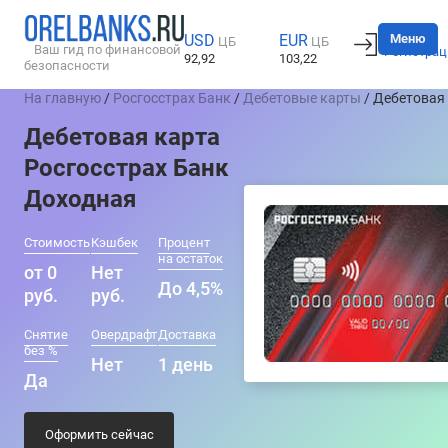
Вход
Меню
USD
EUR
ЦБ
ЦБ
Ваш гид по финансовой
Регистрац
92,92
103,22
безопасности
На главную
/
Росгосстрах Банк
/
Дебетовые карты
/ Дебетовая
Дебетовая карта
Росгосстрах Банк
Доходная
Стоимость
Кэшбек
Процент
на остаток
от 0
Нет
До 4,5%
руб.
руб.
Снятие
Овердрафт
Доставка
без %
Нет
1 день
Да
Оформить сейчас