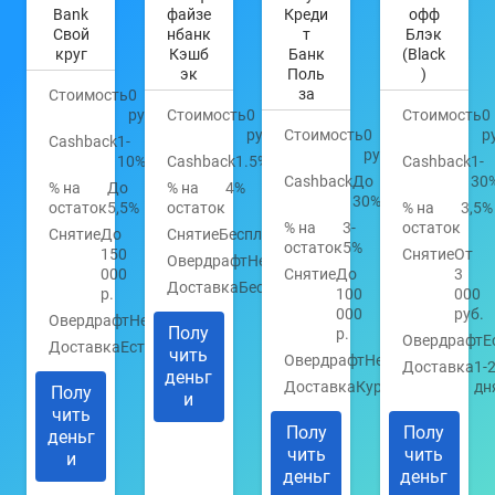
Bank
файзе
Креди
офф
Свой
нбанк
т
Блэк
круг
Кэшб
Банк
(Black
эк
Поль
)
за
Стоимость
0
руб.
Стоимость
0
Стоимость
0
руб.
Стоимость
0
р
Cashback
1-
руб.
10%
Cashback
1.5%
Cashback
1-
Cashback
До
30
% на
До
% на
4%
30%
остаток
5,5%
остаток
% на
3,5%
% на
3-
остаток
Снятие
До
Снятие
Бесплатно
остаток
5%
150
Снятие
От
Овердрафт
Нет
000
Снятие
До
3
Доставка
Бесплатно
р.
100
000
000
руб.
Овердрафт
Нет
Полу
р.
Овердрафт
Е
Доставка
Есть
чить
Овердрафт
Нет
Доставка
1-
деньг
Доставка
Курьером
дн
Полу
и
чить
Полу
Полу
деньг
чить
чить
и
деньг
деньг