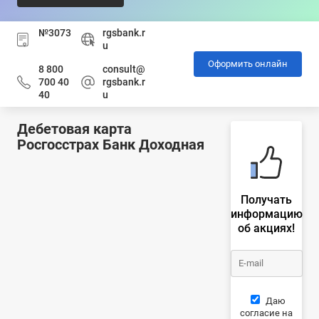
№3073
rgsbank.r
u
Оформить онлайн
8 800
consult@
700 40
rgsbank.r
40
u
Дебетовая карта
Росгосстрах Банк Доходная
Получать
информацию
об акциях!
Даю
согласие на