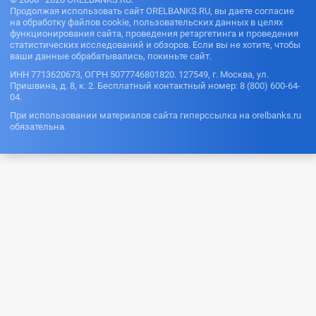
Продолжая использовать сайт ORELBANKS.RU, вы даете согласие
на обработку файлов cookie, пользовательских данных в целях
функционирования сайта, проведения ретаргетинга и проведения
статистических исследований и обзоров. Если вы не хотите, чтобы
ваши данные обрабатывались, покиньте сайт.
ИНН 7713620673, ОГРН 5077746801820. 127549, г. Москва, ул.
Пришвина, д. 8, к. 2. Бесплатный контактный номер: 8 (800) 600-64-
04.
При использовании материалов сайта гиперссылка на orelbanks.ru
обязательна.