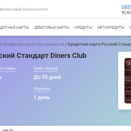
USD
 финансовой безопасности
92,92
ЕДИТНЫЕ КАРТЫ
ДЕБЕТОВЫЕ КАРТЫ
КРЕДИТЫ
АВТОКРЕДИТЫ
/
Кредитная карта без процентов
/ Кредитная карта Русский Станда
ский Стандарт Diners Club
я ставка
Грейс период
%
До 55 дней
Решение
1 день
rsb.ru