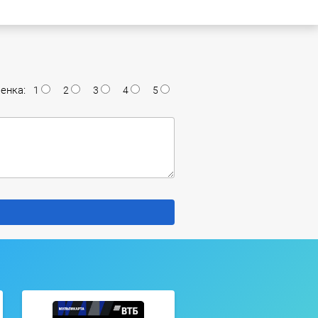
енка:
1
2
3
4
5