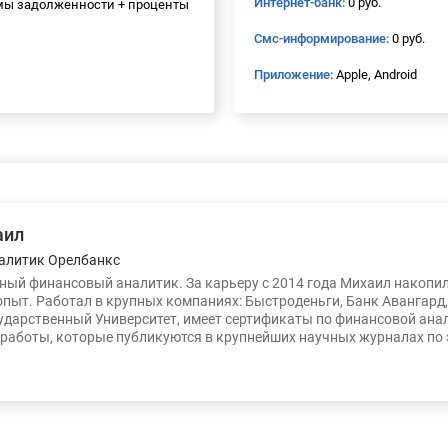
Интернет-банк:
0 руб.
мы задолженности + проценты
Смс-информирование:
0 руб.
Приложение:
Apple, Android
аил
алитик Орелбанкс
ый финансовый аналитик. За карьеру с 2014 года Михаил накопи
опыт. Работал в крупных компаниях: Быстроденьги, Банк Авангард
ударственный Университет, имеет сертификаты по финансовой ана
работы, которые публикуются в крупнейших научных журналах по