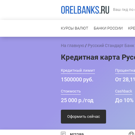
Ваш гид по
КУРСЫ ВАЛЮТ
БАНКИ РОССИИ
КР
На главную
/
Русский Стандарт Банк
Кредитная карта Рус
Кредитный лимит
Процентна
1500000 руб.
От 28,1
Стоимость
Cashback
25 000 р./год
До 10%
Оформить сейчас
№2289