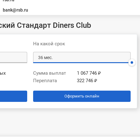
bank@rsb.ru
кий Стандарт Diners Club
На какой срок
вых
Сумма выплат
1 067 746 ₽
Переплата
322 746 ₽
Оформить онлайн