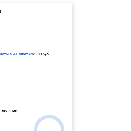
м
платы мин. платежа:
700 руб.
отделение