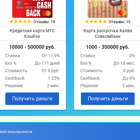
Отзывы: 19
Отзывы: 15
Кредитная карта МТС
Карта рассрочки Халва
Кэшбэк
Совкомбанк
10000 - 500000 руб.
1000 - 350000 руб.
Ставка
От 11,9%
Ставка
0%
Без %
До 111 дней
Без %
До 18 мес.
Стоимость
От 0 руб.
Стоимость
0 руб.
Cashback
1-25%
Cashback
До 6%
Решение
2 мин.
Решение
5 мин.
Получить деньги
Получить деньги
вой безопасности