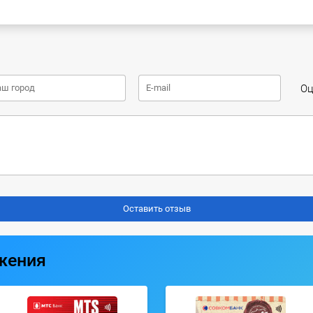
Оц
жения