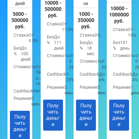
10000 -
дней
нк
10000 -
500000
5000 -
1000 -
1000000
руб.
500000
350000
руб.
Ставка
От
руб.
руб.
11,9%
Ставка
От
Ставка
От
Ставка
0%
16%
Без
До
9.9%
%
111
Без
До
Без
101
Без
До
дней
%
18
%
день
%
100
мес.
Стоимость
От
Стоимость
О
дней
0
Стоимость
0
0
Стоимость
От
руб.
руб.
р
590
Cashback
1-
Cashback
До
Cashback
До
р./
25%
6%
4%
год
Решение
2
Решение
5
Решение
1
Cashback
Нет
мин.
мин.
ден
Решение
2
мин.
Полу
Полу
Полу
чить
чить
чить
Полу
деньг
деньг
деньг
чить
и
и
и
деньг
и