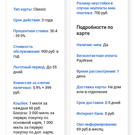
Размер неустойки в
случае неуплаты мин.
Тип карты:
Classic
платежа:
700 руб.
Срок действия:
3 года
Подробности по
Процентная ставка:
30.4
карте
- 39.9%
Наличие чипа:
Да
Стоимость
обслуживания:
900 руб. в
Бесконтактная оплата:
год
PayWave
Льготный период:
До 55
Время рассмотрения:
1
дней
день
Комиссия за снятие
Доставка карты:
На дом
наличных:
5,9% + 399
или в отделение
руб.
Срок доставки:
2-5 дней
Кэшбек:
1 миля за
каждые 60 руб.
Бонусы: 3 000 миль за
Интернет-банк:
0 руб.
первую покупку по
основной карте, 1 000
Смс-информирование:
миль за первую
69 руб.в месяц
покупку по доп. карте;