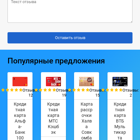
Популярные предложения
Отзывы:
Отзывы:
Отзывы:
Отзывы:
12
19
15
2
Креди
Креди
Карта
Креди
тная
тная
расср
тная
карта
карта
очки
карта
Альф
МТС
Халв
ВТБ
а-
Кэшб
а
Муль
Банк
эк
Совк
тикар
100
омба
та