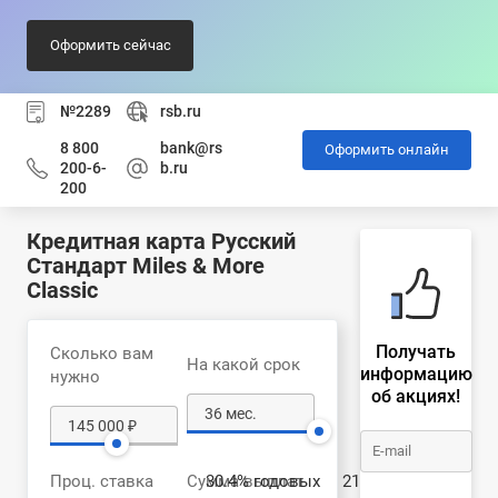
Оформить сейчас
№2289
rsb.ru
8 800
bank@rs
Оформить онлайн
200-6-
b.ru
200
Кредитная карта Русский
Стандарт Miles & More
Classic
Получать
Сколько вам
На какой срок
информацию
нужно
об акциях!
Проц. ставка
Сумма выплат
30.4% годовых
212 952 ₽