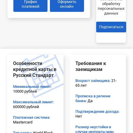
График
Оформить
обработку
платежей
онлайн
персональных
данных
Подписаться
Особенности
Требования к
кредитной карты в
заемщикам
Русский Стандарт
Возраст заёмщика:
21-
65 лет
Минимальный лимит:
10000 рублей
Прописка в регионе
банка:
Да
Максимальный лимит:
600000 рублей
Подтверждение дохода:
Нет
Платежная система:
Mastercard
Размер неустойки в
случае неуплаты мин.
Тип карты:
World Black