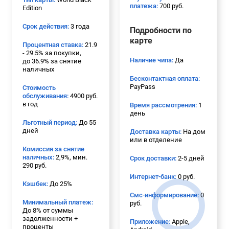
платежа:
700 руб.
Edition
Срок действия:
3 года
Подробности по
карте
Процентная ставка:
21.9
- 29.5% за покупки,
Наличие чипа:
Да
до 36.9% за снятие
наличных
Бесконтактная оплата:
PayPass
Стоимость
обслуживания:
4900 руб.
в год
Время рассмотрения:
1
день
Льготный период:
До 55
дней
Доставка карты:
На дом
или в отделение
Комиссия за снятие
наличных:
2,9%, мин.
Срок доставки:
2-5 дней
290 руб.
Интернет-банк:
0 руб.
Кэшбек:
До 25%
Смс-информирование:
0
Минимальный платеж:
руб.
До 8% от суммы
задолженности +
Приложение:
Apple,
проценты