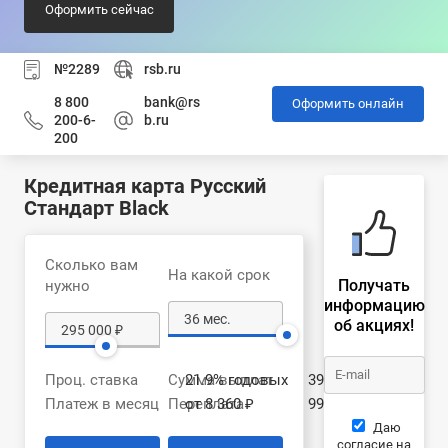
Оформить сейчас
№2289
rsb.ru
8 800
bank@rs
Оформить онлайн
200-6-
b.ru
200
Кредитная карта Русский
Стандарт Black
Сколько вам
На какой срок
Получать
нужно
информацию
об акциях!
Проц. ставка
Сумма выплат
21.9% годовых
394 605 ₽
Платеж в месяц
Переплата
от 8 360 ₽
99 605 ₽
Даю
согласие на