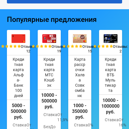
Популярные предложения
Отзывы:
Отзывы:
Отзывы:
Отзывы:
12
19
15
2
Креди
Креди
Карта
Креди
тная
тная
расср
тная
карта
карта
очки
карта
Альф
МТС
Халв
ВТБ
а-
Кэшб
а
Муль
Банк
эк
Совк
тикар
100
омба
та
10000 -
дней
нк
10000 -
500000
5000 -
1000 -
1000000
руб.
500000
350000
руб.
Ставка
От
руб.
руб.
11,9%
Ставка
От
Ставка
От
Ставка
0%
16%
Без
До