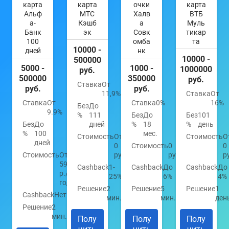
карта
карта
очки
карта
Альф
МТС
Халв
ВТБ
а-
Кэшб
а
Муль
Банк
эк
Совк
тикар
100
омба
та
10000 -
дней
нк
10000 -
500000
5000 -
1000 -
1000000
руб.
500000
350000
руб.
Ставка
От
руб.
руб.
11,9%
Ставка
От
Ставка
От
Ставка
0%
16%
Без
До
9.9%
%
111
Без
До
Без
101
Без
До
дней
%
18
%
день
%
100
мес.
Стоимость
От
Стоимость
О
дней
0
Стоимость
0
0
Стоимость
От
руб.
руб.
р
590
Cashback
1-
Cashback
До
Cashback
До
р./
25%
6%
4%
год
Решение
2
Решение
5
Решение
1
Cashback
Нет
мин.
мин.
ден
Решение
2
мин.
Полу
Полу
Полу