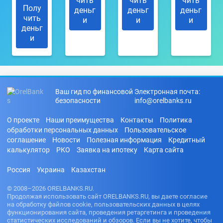
чить
чить
чить
Полу
деньг
деньг
деньг
чить
и
и
и
деньг
и
Ваш гид по финансовой
Электронная почта:
безопасности
info@orelbanks.ru
О проекте
Наши преимущества
Контакты
Политика
обработки персональных данных
Пользовательское
соглашение
Новости
Полезная информация
Кредитный
калькулятор
РКО
Заявка на ипотеку
Карта сайта
Россия
Украина
Казахстан
© 2008–2026 ORELBANKS.RU.
Продолжая использовать сайт ORELBANKS.RU, вы даете согласие
на обработку файлов cookie, пользовательских данных в целях
функционирования сайта, проведения ретаргетинга и проведения
статистических исследований и обзоров. Если вы не хотите, чтобы