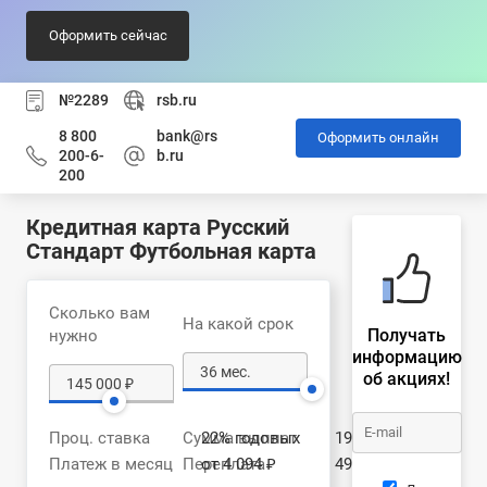
Оформить сейчас
№2289
rsb.ru
8 800
bank@rs
Оформить онлайн
200-6-
b.ru
200
Кредитная карта Русский
Стандарт Футбольная карта
Сколько вам
На какой срок
Получать
нужно
информацию
об акциях!
Проц. ставка
Сумма выплат
22% годовых
194 176 ₽
Платеж в месяц
Переплата
от 4 094 ₽
49 176 ₽