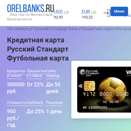
Вход
Меню
USD
EUR
ЦБ
ЦБ
Ваш гид по финансовой
Регистрац
92,92
103,22
безопасности
На главную
/
Русский Стандарт Банк
/
Кредитная карта без про
Кредитная карта
Русский Стандарт
Футбольная карта
Кредитны
Процентна
Грейс
й лимит
я ставка
период
300000
От 22%
До 55
руб.
дней
Стоимость
Cashback
Решение
900
До 25%
1 день
руб./
год