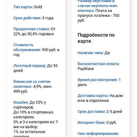
Размер неустойки в
случае неуплаты мин.
Тип карты:
Gold
платежа:
Плата за
пропуск платежа - 700
Срок действия:
3 года
руб.
Процентная ставка:
От
22% до 30,4% годовых
Подробности по
карте
Стоимость
обслуживания:
900 руб. в
Наличие чипа:
Да
год
Бесконтактная оплата:
Льготный период:
До 55
PayWave
дней
Время рассмотрения:
1
Комиссия за снятие
день
наличных:
4,9%, мин.
499 руб.
Доставка карты:
На дом
или в отделение
Кэшбек:
До 25% у
партнеров;
Срок доставки:
2-5 дней
До 10% в спортивных
категориях;
5% в 3-х категориях из 7-
Интернет-банк:
0 руб.
ми на выбор;
1% за остальные
Смс-информирование:
покупки.