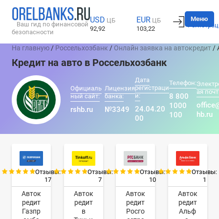
Вход
Меню
USD
EUR
ЦБ
ЦБ
Ваш гид по финансовой
Регистрац
92,92
103,22
безопасности
На главную
/
Россельхозбанк
/
Онлайн заявка на автокредит
/ 
Кредит на авто в Россельхозбанк
Дата
Телефон:
Электр
регистраци
Официаль
Лицензия
ая почт
и:
8 800
ный сайт:
банка:
office
1000
24.04.20
rshb.ru
№3349
hb.ru
100
00
Отзывы:
Отзывы:
Отзывы:
Отзывы:
17
7
10
1
Авток
Авток
Авток
Авток
редит
редит
редит
редит
Газпр
в
Росго
Альф