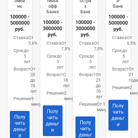
омба
Тиньк
сстра
а-
нк
офф
х
Банк
Банке
Банк
100000 -
100000 -
100000 -
100000 -
5000000
5000000
3000000
3000000
руб.
руб.
руб.
руб.
Ставка
От
Ставка
От
5,6%
Ставка
От
Ставка
От
6,5%
7,9%
7,9%
Срок
до
Срок
до
5
Срок
до
Срок
до
5
лет
5
5
лет
лет
лет
Возраст
От
Возраст
От
20
Возраст
С
Возраст
От
21
до
18
21
года
70
лет
до
Решение
2
лет
70
Решение
2
мин
лет
Решение
5
минуты
минут
Решение
От 15
Полу
минут
Полу
чить
Полу
чить
деньг
Полу
чить
деньг
и
чить
деньг
и
деньг
и