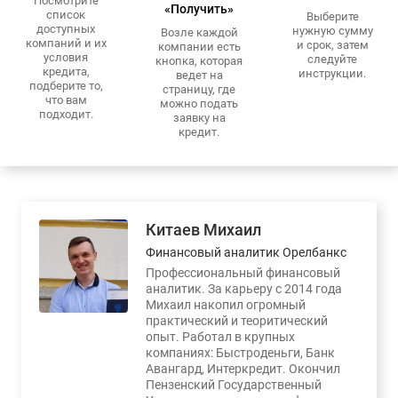
Посмотрите
«Получить»
список
Выберите
доступных
нужную сумму
Возле каждой
компаний и их
и срок, затем
компании есть
условия
следуйте
кнопка, которая
кредита,
инструкции.
ведет на
подберите то,
страницу, где
что вам
можно подать
подходит.
заявку на
кредит.
Китаев Михаил
Финансовый аналитик Орелбанкс
Профессиональный финансовый
аналитик. За карьеру с 2014 года
Михаил накопил огромный
практический и теоритический
опыт. Работал в крупных
компаниях: Быстроденьги, Банк
Авангард, Интеркредит. Окончил
Пензенский Государственный