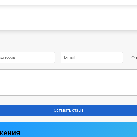
Оц
жения