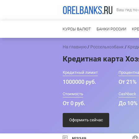
Ваш гид по
КУРСЫ ВАЛЮТ
БАНКИ РОССИИ
КР
На главную
/
Россельхозбанк
/
Креди
Кредитная карта Хоз
Кредитный лимит
Процентна
1000000 руб.
От 21%
Стоимость
Cashback
От 0 руб.
До 10%
Оформить сейчас
№3349