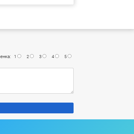
енка:
1
2
3
4
5