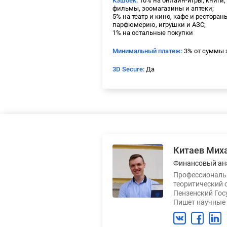
Кэшбек:
10% на онлайн-игры, книги
фильмы, зоомагазины и аптеки;
5% на театр и кино, кафе и ресторан
парфюмерию, игрушки и АЗС;
1% на остальные покупки
Минимальный платеж:
3% от суммы 
3D Secure:
Да
Китаев Мих
Финансовый ан
Профессиональн
теоритический 
Пензенский Гос
Пишет научные 