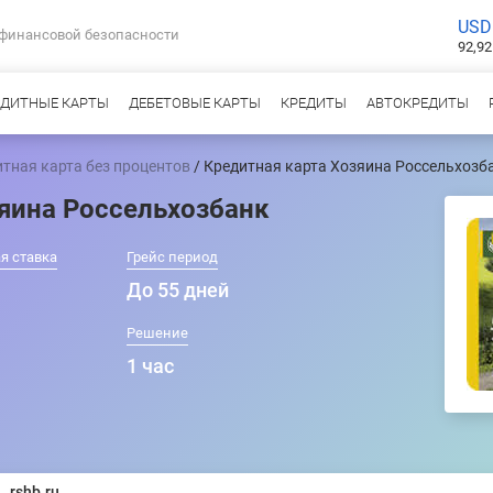
USD
 финансовой безопасности
92,92
ЕДИТНЫЕ КАРТЫ
ДЕБЕТОВЫЕ КАРТЫ
КРЕДИТЫ
АВТОКРЕДИТЫ
тная карта без процентов
/ Кредитная карта Хозяина Россельхозб
яина Россельхозбанк
я ставка
Грейс период
До 55 дней
Решение
1 час
rshb.ru