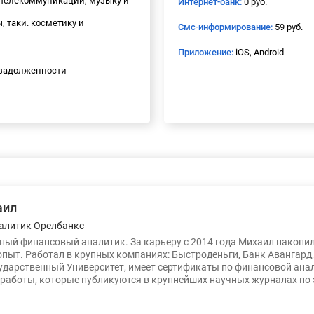
, телекоммуникации, музыку и
Интернет-банк:
0 руб.
ы, таки. косметику и
Смс-информирование:
59 руб.
Приложение:
iOS, Android
задолженности
аил
алитик Орелбанкс
ый финансовый аналитик. За карьеру с 2014 года Михаил накопи
опыт. Работал в крупных компаниях: Быстроденьги, Банк Авангард
ударственный Университет, имеет сертификаты по финансовой ана
работы, которые публикуются в крупнейших научных журналах по