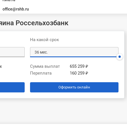
office@rshb.ru
яина Россельхозбанк
На какой срок
х
Сумма выплат
655 259 ₽
Переплата
160 259 ₽
Оформить онлайн