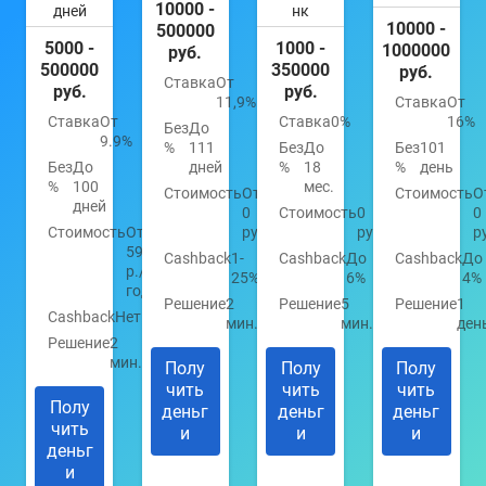
10000 -
дней
нк
10000 -
500000
5000 -
1000 -
1000000
руб.
500000
350000
руб.
Ставка
От
руб.
руб.
11,9%
Ставка
От
Ставка
От
Ставка
0%
16%
Без
До
9.9%
%
111
Без
До
Без
101
Без
До
дней
%
18
%
день
%
100
мес.
Стоимость
От
Стоимость
О
дней
0
Стоимость
0
0
Стоимость
От
руб.
руб.
р
590
Cashback
1-
Cashback
До
Cashback
До
р./
25%
6%
4%
год
Решение
2
Решение
5
Решение
1
Cashback
Нет
мин.
мин.
ден
Решение
2
мин.
Полу
Полу
Полу
чить
чить
чить
Полу
деньг
деньг
деньг
чить
и
и
и
деньг
и