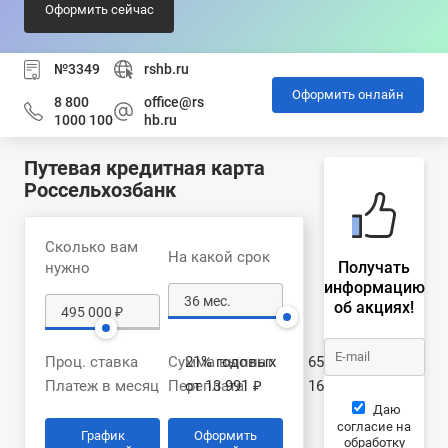
Оформить сейчас
№3349
rshb.ru
Оформить онлайн
8 800
office@rs
1000 100
hb.ru
Путевая кредитная карта
Россельхозбанк
Сколько вам
На какой срок
Получать
нужно
информацию
об акциях!
Проц. ставка
Сумма выплат
21% годовых
655 259 ₽
Платеж в месяц
Переплата
от 13 991 ₽
160 259 ₽
Даю
согласие на
График
Оформить
обработку