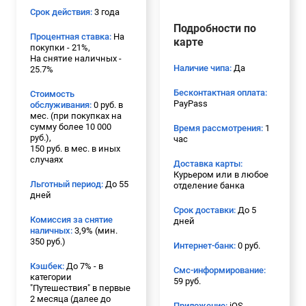
Срок действия:
3 года
Подробности по
Процентная ставка:
На
карте
покупки - 21%,
На снятие наличных -
Наличие чипа:
Да
25.7%
Бесконтактная оплата:
Стоимость
PayPass
обслуживания:
0 руб. в
мес. (при покупках на
сумму более 10 000
Время рассмотрения:
1
руб.),
час
150 руб. в мес. в иных
случаях
Доставка карты:
Курьером или в любое
Льготный период:
До 55
отделение банка
дней
Срок доставки:
До 5
Комиссия за снятие
дней
наличных:
3,9% (мин.
350 руб.)
Интернет-банк:
0 руб.
Кэшбек:
До 7% - в
Смс-информирование:
категории
59 руб.
"Путешествия" в первые
2 месяца (далее до
Приложение:
iOS,