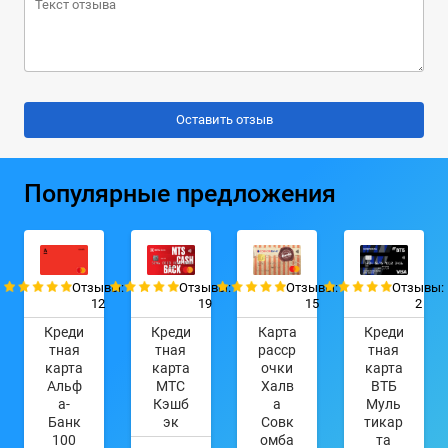
Популярные предложения
Отзывы:
Отзывы:
Отзывы:
Отзывы:
12
19
15
2
Креди
Креди
Карта
Креди
тная
тная
расср
тная
карта
карта
очки
карта
Альф
МТС
Халв
ВТБ
а-
Кэшб
а
Муль
Банк
эк
Совк
тикар
100
омба
та