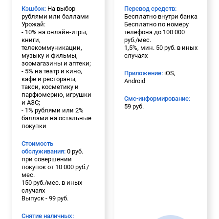
Кэшбэк:
На выбор
Перевод средств:
рублями или баллами
Бесплатно внутри банка
Урожай:
Бесплатно по номеру
- 10% на онлайн-игры,
телефона до 100 000
книги,
руб./мес.
телекоммуникации,
1,5%, мин. 50 руб. в иных
музыку и фильмы,
случаях
зоомагазины и аптеки;
- 5% на театр и кино,
Приложение:
iOS,
кафе и рестораны,
Android
такси, косметику и
парфюмерию, игрушки
Смс-информирование:
и АЗС;
59 руб.
- 1% рублями или 2%
баллами на остальные
покупки
Стоимость
обслуживания:
0 руб.
при совершении
покупок от 10 000 руб./
мес.
150 руб./мес. в иных
случаях
Выпуск - 99 руб.
Снятие наличных: