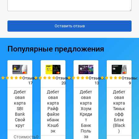
Популярные предложения
Отзывы:
Отзывы:
Отзывы:
Отзывы:
17
20
13
9
Дебет
Дебет
Дебет
Дебет
овая
овая
овая
овая
карта
карта
карта
карта
SBI
Райф
Хоум
Тиньк
Bank
файзе
Креди
офф
Свой
нбанк
т
Блэк
круг
Кэшб
Банк
(Black
эк
Поль
)
за
Стоимость
0