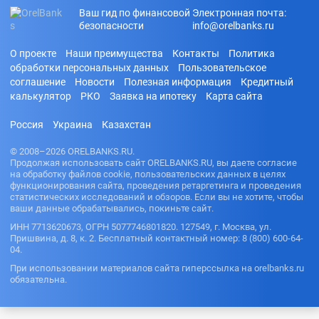
Ваш гид по финансовой
Электронная почта:
безопасности
info@orelbanks.ru
О проекте
Наши преимущества
Контакты
Политика
обработки персональных данных
Пользовательское
соглашение
Новости
Полезная информация
Кредитный
калькулятор
РКО
Заявка на ипотеку
Карта сайта
Россия
Украина
Казахстан
© 2008–2026 ORELBANKS.RU.
Продолжая использовать сайт ORELBANKS.RU, вы даете согласие
на обработку файлов cookie, пользовательских данных в целях
функционирования сайта, проведения ретаргетинга и проведения
статистических исследований и обзоров. Если вы не хотите, чтобы
ваши данные обрабатывались, покиньте сайт.
ИНН 7713620673, ОГРН 5077746801820. 127549, г. Москва, ул.
Пришвина, д. 8, к. 2. Бесплатный контактный номер: 8 (800) 600-64-
04.
При использовании материалов сайта гиперссылка на orelbanks.ru
обязательна.