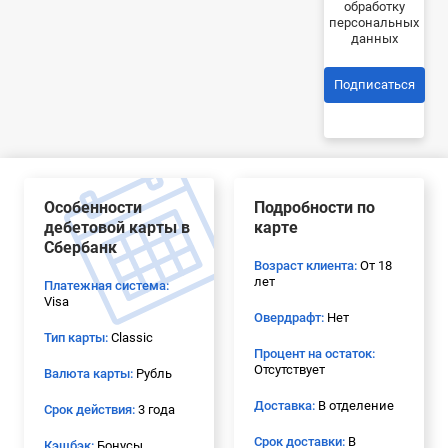
обработку
персональных
данных
Подписаться
Особенности
Подробности по
дебетовой карты в
карте
Сбербанк
Возраст клиента:
От 18
лет
Платежная система:
Visa
Овердрафт:
Нет
Тип карты:
Classic
Процент на остаток:
Отсутствует
Валюта карты:
Рубль
Доставка:
В отделение
Срок действия:
3 года
Срок доставки:
В
Кэшбэк:
Бонусы