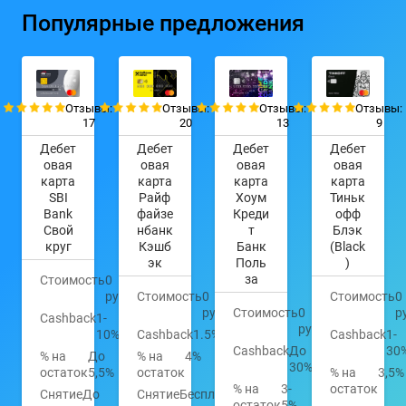
Популярные предложения
Отзывы:
Отзывы:
Отзывы:
Отзывы:
17
20
13
9
Дебет
Дебет
Дебет
Дебет
овая
овая
овая
овая
карта
карта
карта
карта
SBI
Райф
Хоум
Тиньк
Bank
файзе
Креди
офф
Свой
нбанк
т
Блэк
круг
Кэшб
Банк
(Black
эк
Поль
)
за
Стоимость
0
руб.
Стоимость
0
Стоимость
0
руб.
Стоимость
0
р
Cashback
1-
руб.
10%
Cashback
1.5%
Cashback
1-
Cashback
До
30
% на
До
% на
4%
30%
остаток
5,5%
остаток
% на
3,5%
% на
3-
остаток
Снятие
До
Снятие
Бесплатно
остаток
5%