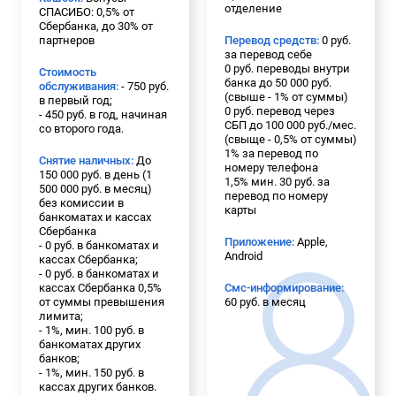
отделение
СПАСИБО: 0,5% от
Сбербанка, до 30% от
партнеров
Перевод средств:
0 руб.
за перевод себе
0 руб. переводы внутри
Стоимость
банка до 50 000 руб.
обслуживания:
- 750 руб.
(свыше - 1% от суммы)
в первый год;
0 руб. перевод через
- 450 руб. в год, начиная
СБП до 100 000 руб./мес.
со второго года.
(свыще - 0,5% от суммы)
1% за перевод по
Снятие наличных:
До
номеру телефона
150 000 руб. в день (1
1,5% мин. 30 руб. за
500 000 руб. в месяц)
перевод по номеру
без комиссии в
карты
банкоматах и кассах
Сбербанка
Приложение:
Apple,
- 0 руб. в банкоматах и
Android
кассах Сбербанка;
- 0 руб. в банкоматах и
кассах Сбербанка 0,5%
Смс-информирование:
от суммы превышения
60 руб. в месяц
лимита;
- 1%, мин. 100 руб. в
банкоматах других
банков;
- 1%, мин. 150 руб. в
кассах других банков.