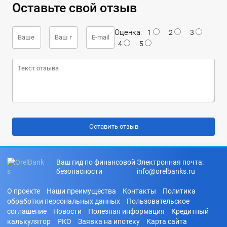
Оставьте свой отзыв
Оценка:
1
2
3
4
5
Ваш гид по финансовой
Электронная почта:
безопасности
info@orelbanks.ru
О проекте
Наши преимущества
Контакты
Политика
обработки персональных данных
Пользовательское
соглашение
Новости
Полезная информация
Кредитный
калькулятор
РКО
Заявка на ипотеку
Карта сайта