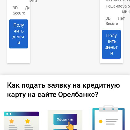
мин.
Решение
За 5
3D
Да
мин
Secure
3D
Нет
Secure
Полу
чить
Полу
деньг
чить
и
деньг
и
Как подать заявку на кредитную
карту на сайте Орелбанкс?