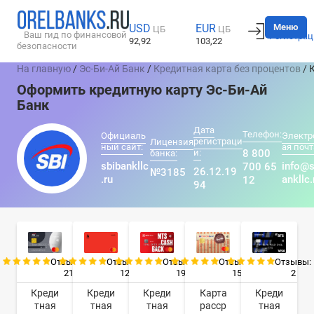
Вход
Меню
USD
EUR
ЦБ
ЦБ
Ваш гид по финансовой
Регистрац
92,92
103,22
безопасности
На главную
/
Эс-Би-Ай Банк
/
Кредитная карта без процентов
/ 
Оформить кредитную карту Эс-Би-Ай
Банк
Дата
Телефон:
Официаль
Электр
регистраци
Лицензия
ный сайт:
ая почт
и:
8 800
банка:
sbibankllc
info@s
700 65
26.12.19
№3185
.ru
ankllc.
12
94
Отзывы:
Отзывы:
Отзывы:
Отзывы:
Отзывы:
21
12
19
15
2
Креди
Креди
Креди
Карта
Креди
тная
тная
тная
расср
тная