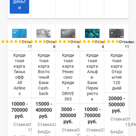
деньг
и
Отзывы:
Отзывы:
Отзывы:
Отзывы:
Отзывы:
17
8
6
4
11
Креди
Креди
Креди
Креди
Креди
тная
тная
тная
тная
тная
карта
карта
карта
карта
карта
Тиньк
Восто
Ренес
Альф
Откр
офф
чный
санс
а-
ытие
All
Банк
Креди
Банк
120
Airline
Cash-
т
Перек
дней
s
back
DRIVE
ресто
20000 -
365
к
10000 -
15000 -
500000
3000 -
10000 -
700000
400000
руб.
300000
700000
руб.
руб.
Ставка
От
руб.
руб.
Ставка
От
Ставка
24%
13,9
15%
Ставка
От
Ставка
23.99%
Без
До
Без
До
23.9%