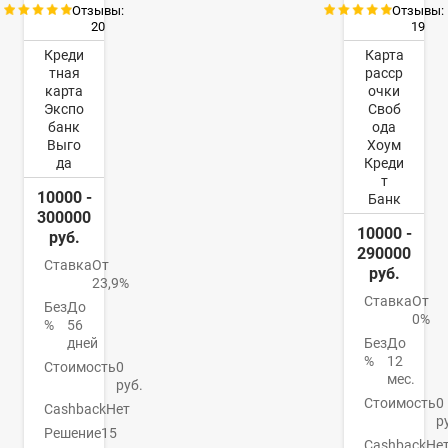
Отзывы:
Отзывы:
20
19
Креди
Карта
тная
расср
карта
очки
Экспо
Своб
банк
ода
Выго
Хоум
да
Креди
т
10000 -
Банк
300000
10000 -
руб.
290000
Ставка
От
руб.
23,9%
Ставка
От
Без
До
0%
%
56
дней
Без
До
%
12
Стоимость
0
мес.
руб.
Стоимость
0
Cashback
Нет
р
Решение
15
Cashback
Не