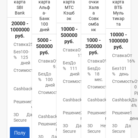
карта
карта
карта
очки
карта
SBI
Альф
МТС
Халв
ВТБ
Bank
а-
Кэшб
а
Муль
Банк
эк
Совк
тикар
20000 -
100
омба
та
10000 -
1000000
дней
нк
10000 -
500000
руб.
5000 -
1000 -
1000000
руб.
Ставка
25,9%
500000
350000
руб.
Ставка
От
Без
100-
руб.
руб.
11,9%
Ставка
От
%
125
Ставка
От
Ставка
0%
16%
дней
Без
До
9.9%
%
111
Без
До
Без
101
Стоимость
От
Без
До
дней
%
18
%
день
0
%
100
мес.
руб.
Стоимость
От
Стоимость
О
дней
0
Стоимость
0
0
Cashback
1-
Стоимость
От
руб.
руб.
р
10%
590
Cashback
1-
Cashback
До
Cashback
До
Решение
1
р./
25%
6%
4%
час
год
Решение
2
Решение
5
Решение
1
3D
Да
Cashback
Нет
мин.
мин.
ден
Secure
Решение
2
3D
Да
3D
Нет
3D
Да
мин.
Secure
Secure
Secure
Полу
3D
Да