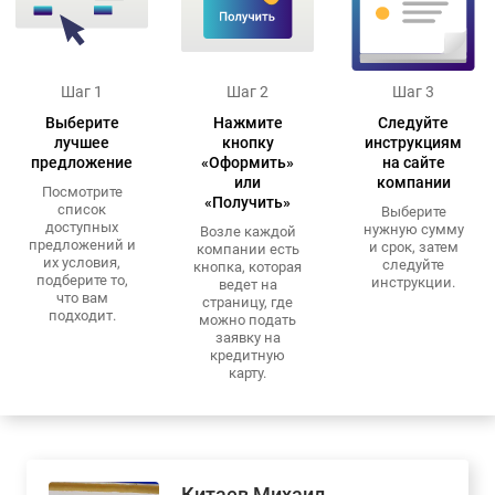
Шаг 1
Шаг 2
Шаг 3
Выберите
Нажмите
Следуйте
лучшее
кнопку
инструкциям
предложение
«Оформить»
на сайте
или
компании
Посмотрите
«Получить»
список
Выберите
доступных
нужную сумму
Возле каждой
предложений и
и срок, затем
компании есть
их условия,
следуйте
кнопка, которая
подберите то,
инструкции.
ведет на
что вам
страницу, где
подходит.
можно подать
заявку на
кредитную
карту.
Китаев Михаил