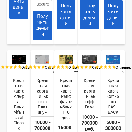
чить
Secure
Полу
Полу
Полу
деньг
чить
чить
чить
и
Полу
деньг
деньг
деньг
чить
и
и
и
деньг
и
Отзывы:
Отзывы:
Отзывы:
Отзывы:
Отзывы:
11
8
22
9
1
Креди
Креди
Креди
Креди
Креди
тная
тная
тная
тная
тная
карта
карта
карта
карта
карта
Альф
Тиньк
Райф
Ситиб
Тиньк
а-
офф
файзе
анк
офф
Банк
Плат
нбанк
CASH
Drive
AlfaTr
инум
110
BACK
10000 -
avel
дней
10000 -
5000 -
700000
Classi
15000 -
700000
300000
c
руб.