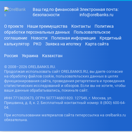
Ваш гид по финансовой
Электронная почта:
безопасности
info@orelbanks.ru
О проекте
Наши преимущества
Контакты
Политика
обработки персональных данных
Пользовательское
соглашение
Новости
Полезная информация
Кредитный
калькулятор
РКО
Заявка на ипотеку
Карта сайта
Россия
Украина
Казахстан
© 2008–2026 ORELBANKS.RU.
Продолжая использовать сайт ORELBANKS.RU, вы даете согласие
на обработку файлов cookie, пользовательских данных в целях
функционирования сайта, проведения ретаргетинга и проведения
статистических исследований и обзоров. Если вы не хотите, чтобы
ваши данные обрабатывались, покиньте сайт.
ИНН 7713620673, ОГРН 5077746801820. 127549, г. Москва, ул.
Пришвина, д. 8, к. 2. Бесплатный контактный номер: 8 (800) 600-64-
04.
При использовании материалов сайта гиперссылка на orelbanks.ru
обязательна.