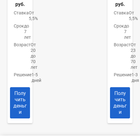
руб.
руб.
Ставка
От
Ставка
От
5,5%
5,5%
Срок
до
Срок
до
7
7
лет
лет
Возраст
От
Возраст
От
20
23
до
до
70
70
лет
лет
Решение
1-5
Решение
1-3
дней
дня
Полу
Полу
чить
чить
деньг
деньг
и
и