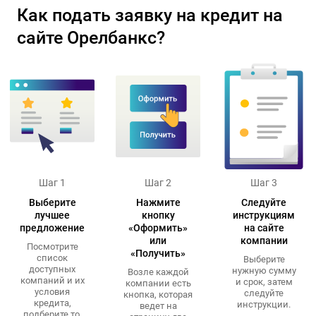
Как подать заявку на кредит на
сайте Орелбанкс?
Шаг 1
Шаг 2
Шаг 3
Выберите
Нажмите
Следуйте
лучшее
кнопку
инструкциям
предложение
«Оформить»
на сайте
или
компании
Посмотрите
«Получить»
список
Выберите
доступных
нужную сумму
Возле каждой
компаний и их
и срок, затем
компании есть
условия
следуйте
кнопка, которая
кредита,
инструкции.
ведет на
подберите то,