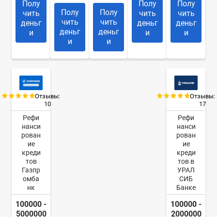
Полу
Полу
Полу
Полу
Полу
чить
чить
чить
чить
чить
деньг
деньг
деньг
деньг
деньг
и
и
и
и
и
Отзывы:
Отзывы:
10
17
Рефи
Рефи
нанси
нанси
рован
рован
ие
ие
креди
креди
тов
тов в
Газпр
УРАЛ
омба
СИБ
нк
Банке
100000 -
100000 -
5000000
2000000