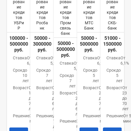
рован
рован
рован
рован
рован
ие
ие
ие
ие
ие
креди
креди
креди
креди
креди
тов
тов
тов
тов
тов
УБРи
Росба
Пром
МТС
СКБ-
Р
нк
связь
Банк
банк
банк
100000 -
50000 -
50000 -
51000 -
50000 -
5000000
3000000
5000000
1500000
5000000
руб.
руб.
руб.
руб.
руб.
Ставка
От
Ставка
От
Ставка
От
Ставка
От
6,3%
5,9%
Ставка
От
6,9%
6,1%
5,5%
Срок
до
Срок
до
Срок
до
Срок
до
10
7
Срок
до
5
5
лет
лет
7
лет
лет
лет
Возраст
От
Возраст
От
Возраст
От
Возраст
От
19
22
Возраст
От
20
23
до
до
23
до
до
75
65
до
70
70
лет
лет
65
лет
лет
лет
Решение
За 15
Решение
До
Решение
От 15
Решение
От 
минут
1
Решение
За 5
минут
мин
дня
минут