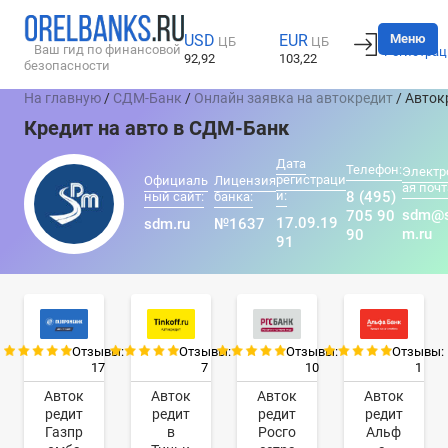
Вход
Меню
USD
EUR
ЦБ
ЦБ
Ваш гид по финансовой
Регистрац
92,92
103,22
безопасности
На главную
/
СДМ-Банк
/
Онлайн заявка на автокредит
/ Авток
Кредит на авто в СДМ-Банк
Дата
Телефон:
Электр
регистраци
Официаль
Лицензия
ая почт
и:
8 (495)
ный сайт:
банка:
sdm@
705 90
17.09.19
sdm.ru
№1637
m.ru
90
91
Отзывы:
Отзывы:
Отзывы:
Отзывы:
17
7
10
1
Авток
Авток
Авток
Авток
редит
редит
редит
редит
Газпр
в
Росго
Альф