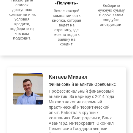
Посмотрите
«Получить»
список
Выберите
доступных
нужную сумму
Возле каждой
компаний и их
и срок, затем
компании есть
условия
следуйте
кнопка, которая
кредита,
инструкции.
ведет на
подберите то,
страницу, где
что вам
можно подать
подходит.
заявку на
кредит.
Китаев Михаил
Финансовый аналитик Орелбанкс
Профессиональный финансовый
аналитик. За карьеру с 2014 года
Михаил накопил огромный
практический и теоритический
опыт. Работал в крупных
компаниях: Быстроденьги, Банк
Авангард, Интеркредит. Окончил
Пензенский Государственный