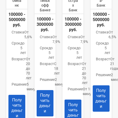
омба
Тиньк
сстра
а-
нк
офф
х
Банк
Банке
Банк
100000 -
100000 -
100000 -
100000 -
5000000
5000000
3000000
3000000
руб.
руб.
руб.
руб.
Ставка
От
Ставка
От
5,6%
Ставка
От
Ставка
От
6,5%
7,9%
7,9%
Срок
до
Срок
до
5
Срок
до
Срок
до
5
лет
5
5
лет
лет
лет
Возраст
От
Возраст
От
20
Возраст
С
Возраст
От
21
до
18
21
года
70
лет
до
Решение
2
лет
70
Решение
2
мин
лет
Решение
5
минуты
минут
Решение
От 15
Полу
минут
Полу
чить
Полу
чить
деньг
Полу
чить
деньг
и
чить
деньг
и
деньг
и